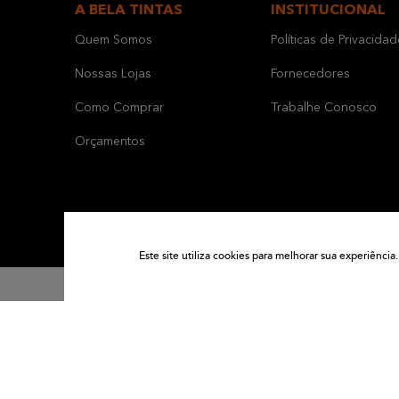
A BELA TINTAS
INSTITUCIONAL
Quem Somos
Políticas de Privacidad
Nossas Lojas
Fornecedores
Como Comprar
Trabalhe Conosco
Orçamentos
Este site utiliza cookies para melhorar sua experiênc
Formas de Pagamento:
2026© BE