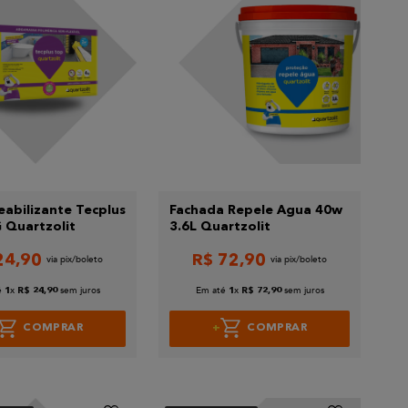
abilizante Tecplus
Fachada Repele Agua 40w
 Quartzolit
3.6L Quartzolit
24
,
90
R$
72
,
90
é
x
sem juros
Em até
x
sem juros
1
R$
24
,
90
1
R$
72
,
90
COMPRAR
COMPRAR