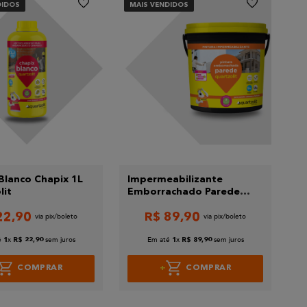
DIDOS
MAIS VENDIDOS
 Blanco Chapix 1L
Impermeabilizante
lit
Emborrachado Parede
Branco 3,6 kg Quartzolit
22
,
90
R$
89
,
90
é
x
sem juros
Em até
x
sem juros
1
R$
22
,
90
1
R$
89
,
90
COMPRAR
COMPRAR