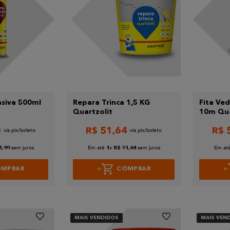
siva 500ml
Repara Trinca 1,5 KG
Fita Ve
Quartzolit
10m Qua
0
R$
51
,
64
R$
sem juros
Em até
x
sem juros
Em at
1
,
90
1
R$
51
,
64
OMPRAR
COMPRAR
MAIS VENDIDOS
MAIS VEN