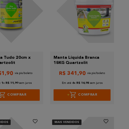
da Tudo 20cm x
Manta Líquida Branca
rtzolit
18KG Quartzolit
51
,
90
R$
341
,
90
é
x
sem juros
Em até
x
sem juros
1
R$
51
,
90
6
R$
56
,
98
COMPRAR
COMPRAR
DIDOS
MAIS VENDIDOS