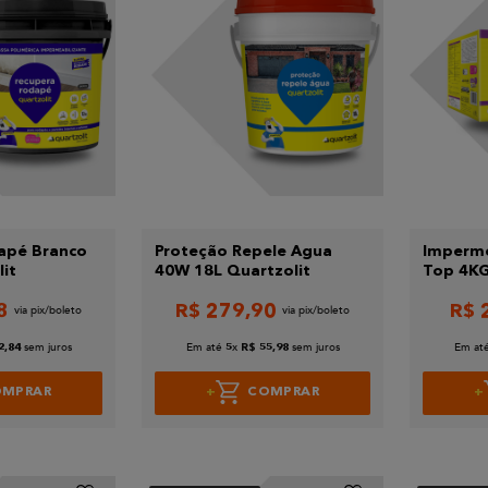
apé Branco
Proteção Repele Agua
Imperme
it
40W 18L Quartzolit
Top 4KG
8
R$
279
,
90
R$
sem juros
Em até
x
sem juros
Em at
2
,
84
5
R$
55
,
98
OMPRAR
COMPRAR