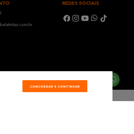
NTO
REDES SOCIAIS
7
elatintas.com.br
CONCORDAR E CONTINUAR
Desenvolvimento e Tecnologia
Mauá - SP