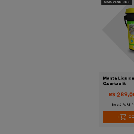
MAIS VENDIDOS
Manta Líquida
Quartzolit
R$
289
,
0
Em até
x
5
R$
5
C