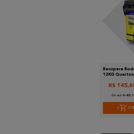
Recupera Rod
12KG Quartzol
R$
145
,
6
Em até
x
2
R$
7
C