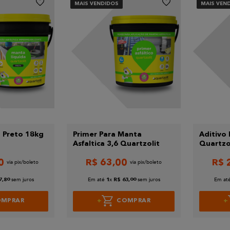
MAIS VENDIDOS
MAIS VEN
 Preto 18kg
Primer Para Manta
Aditivo
Asfaltica 3,6 Quartzolit
Quartzo
0
R$
63
,
00
R$
sem juros
Em até
x
sem juros
Em at
7
,
80
1
R$
63
,
00
OMPRAR
COMPRAR