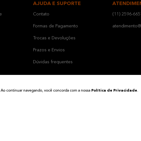
AJUDA E SUPORTE
ATENDIME
e
Contato
(11) 2596-665
Formas de Pagamento
atendimento@b
Trocas e Devoluções
Prazos e Envios
Dúvidas frequentes
ia. Ao continuar navegando, você concorda com a nossa
.
Política de Privacidade
LA TINTAS LTDA | CNPJ 01.154.956/0001-00 | Av. Barão de Mauá, 1738 - Vila América - 