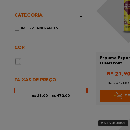
CATEGORIA
IMPERMEABILIZANTES
COR
Espuma Expan
Quartzolit
R$
21
,
9
FAIXAS DE PREÇO
Em até
x
1
R$
2
C
R$ 21,00
–
R$ 470,00
MAIS VENDIDOS