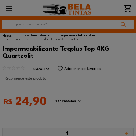
O que você procura?
Linha Imobiliaria
Impermeabilizantes
Impermeabilizante Tecplus Top 4KG Quartzolit
Impermeabilizante Tecplus Top 4KG
Quartzolit
☆
☆
☆
☆
☆
:
43176
Recomende este produto
24
,
90
R$
Ver Parcelas
-
+
1