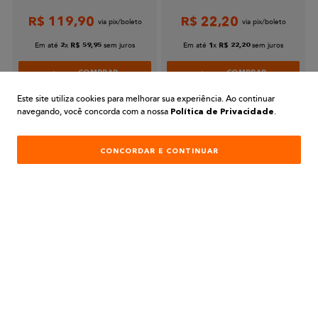
R$
119
,
90
R$
22
,
20
Enviar avaliação
Em até
x
sem juros
Em até
x
sem juros
2
R$
59
,
95
1
R$
22
,
20
COMPRAR
COMPRAR
Este site utiliza cookies para melhorar sua experiência. Ao continuar
navegando, você concorda com a nossa
.
Política de Privacidade
CONCORDAR E CONTINUAR
PARA COMPRAS REALIZADAS NO SITE
PREÇOS EXCLUSIVOS
A BELA TINTAS
INSTITUCIONAL
AJUDA E SUPORTE