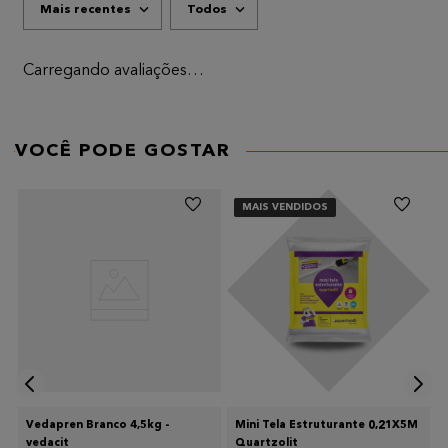
Mais recentes
Todos
ADICIONAR AVALIAÇÃO
Título
Carregando avaliações…
AVALIE O PRODUTO DE 1 A 5 ESTRELAS
★
★
★
★
★
VOCÊ PODE GOSTAR
Seu nome
MAIS VENDIDOS
Endereço de email
Escreva uma avaliação
Vedapren Branco 4,5kg -
Mini Tela Estruturante 0,21X5M
vedacit
Quartzolit