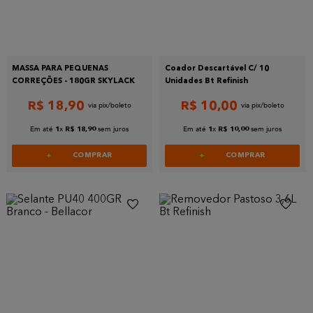
MASSA PARA PEQUENAS
Coador Descartável C/ 10
CORREÇÕES - 180GR SKYLACK
Unidades Bt Refinish
R$
18
,
90
R$
10
,
00
Em até
x
sem juros
Em até
x
sem juros
1
R$
18
,
90
1
R$
10
,
00
COMPRAR
COMPRAR