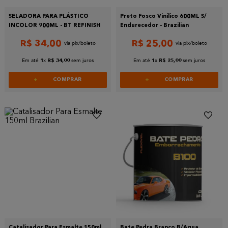
SELADORA PARA PLÁSTICO
Preto Fosco Vinilico 600ML S/
INCOLOR 900ML - BT REFINISH
Endurecedor - Brazilian
R$
34
,
00
R$
25
,
00
Em até
x
sem juros
Em até
x
sem juros
1
R$
34
,
00
1
R$
25
,
00
COMPRAR
COMPRAR
Catalisador Para Esmalte 150ml
Bate Pedra Branco B/Agua