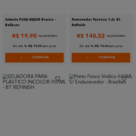
Selante PU40 400GR Branco -
Removedor Pastoso 3,6L Bt
Bellacor
Refinish
R$
19
,
90
R$
140
,
52
Em até
x
sem juros
Em até
x
sem juros
1
R$
19
,
90
2
R$
70
,
26
COMPRAR
COMPRAR