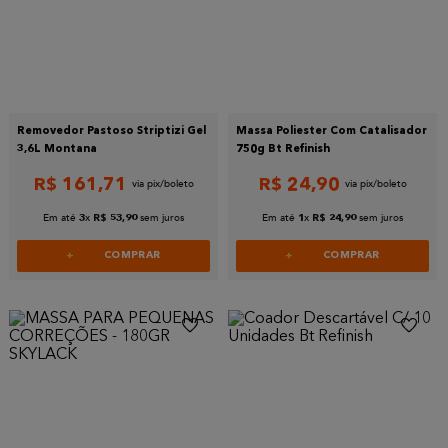
Removedor Pastoso Striptizi Gel
Massa Poliester Com Catalisador
3,6L Montana
750g Bt Refinish
R$
161
,
71
R$
24
,
90
Em até
x
sem juros
Em até
x
sem juros
3
R$
53
,
90
1
R$
24
,
90
COMPRAR
COMPRAR