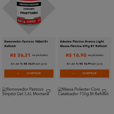
Removedor Pastoso 900ml Bt
Adesivo Plástico Branco Light
Refinish
Massa Plástica 495g BT Refinish
R$
36
,
31
R$
16
,
90
Em até
x
sem juros
Em até
x
sem juros
1
R$
36
,
31
1
R$
16
,
90
COMPRAR
COMPRAR