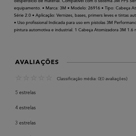
desperdício de material. Compatível com o sistema 3M PPS Séri
equipamento. • Marca: 3M • Modelo: 26916 • Tipo: Cabeça Ato
Série 2.0 • Aplicação: Vernizes, bases, primers leves e tintas a
• Uso profissional Indicada para uso em pistolas 3M Performan
pintura automotiva e industrial. 1 Cabeça Atomizadora 3M 1.6
AVALIAÇÕES
☆
☆
☆
☆
☆
Classificação média: 0
(0 avaliações)
5 estrelas
4 estrelas
3 estrelas