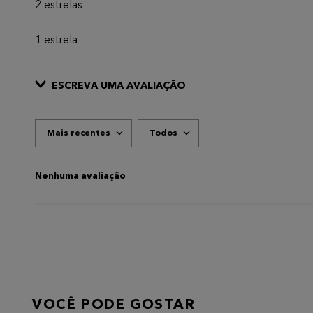
2 estrelas
1 estrela
ESCREVA UMA AVALIAÇÃO
Mais recentes
Todos
ADICIONAR AVALIAÇÃO
Título
Nenhuma avaliação
AVALIE O PRODUTO DE 1 A 5 ESTRELAS
★
★
★
★
★
Seu nome
VOCÊ PODE GOSTAR
Endereço de email