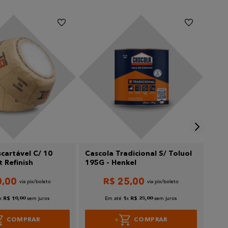
cartável C/ 10
Cascola Tradicional S/ Toluol
Sco
 Refinish
195G - Henkel
164
0
,
00
R$
25
,
00
x
sem juros
Em até
x
sem juros
R$
10
,
00
1
R$
25
,
00
COMPRAR
COMPRAR