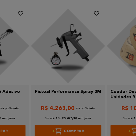
vo
Pistoal Performance Spray 3M
Coador Des
Unidades Bt
R$
4
.
263
,
00
R$
1
sem juros
Em até
x
sem juros
Em até
0
10
R$
426
,
30
1
RAR
COMPRAR