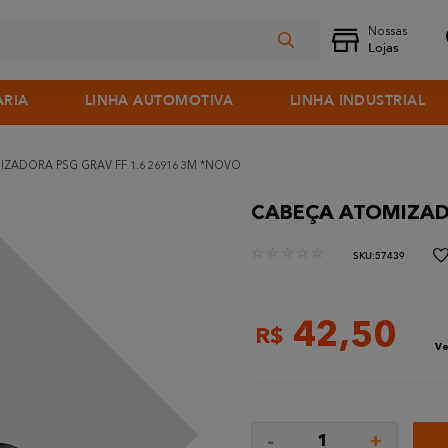
ARIA
LINHA AUTOMOTIVA
LINHA INDUSTRIAL
ZADORA PSG GRAV FF 1.6 26916 3M *NOVO
CABEÇA ATOMIZADO
☆
☆
☆
☆
☆
:
57439
42
,
50
R$
Ve
-
+
1