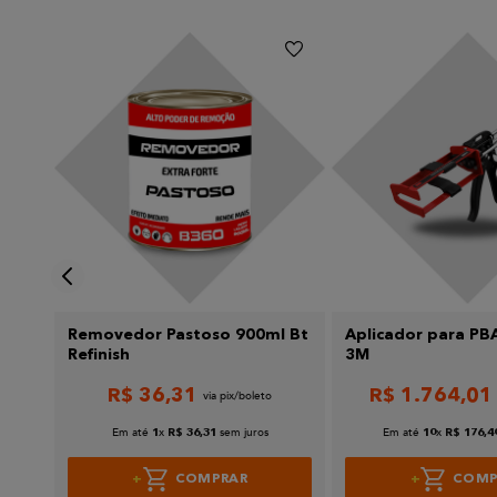
Escreva uma avaliação
Enviar avaliação
Removedor Pastoso 900ml Bt
Aplicador para PBA Adesi
Refinish
3M
R$
36
,
31
R$
1
.
764
,
01
Em até
x
sem juros
Em até
x
1
R$
36
,
31
10
R$
176
,
4
COMPRAR
COMP