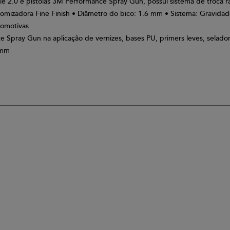
e 2.0 e pistolas 3M Performance Spray Gun, possui sistema de troca r
mizadora Fine Finish • Diâmetro do bico: 1.6 mm • Sistema: Gravid
utomotivas
ce Spray Gun na aplicação de vernizes, bases PU, primers leves, selad
 mm