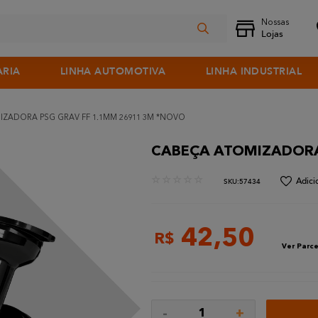
ARIA
LINHA AUTOMOTIVA
LINHA INDUSTRIAL
ZADORA PSG GRAV FF 1.1MM 26911 3M *NOVO
CABEÇA ATOMIZADORA
☆
☆
☆
☆
☆
:
57434
42
,
50
R$
Ver Parce
-
+
1