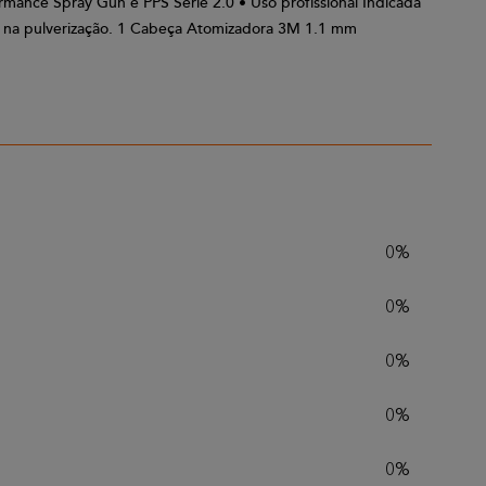
ance Spray Gun e PPS Série 2.0 • Uso profissional Indicada
le na pulverização. 1 Cabeça Atomizadora 3M 1.1 mm
0%
0%
0%
0%
0%