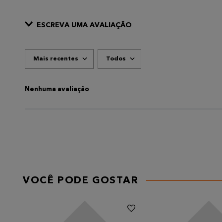
ESCREVA UMA AVALIAÇÃO
Mais recentes
Todos
ADICIONAR AVALIAÇÃO
Título
Nenhuma avaliação
AVALIE O PRODUTO DE 1 A 5 ESTRELAS
★
★
★
★
★
Seu nome
VOCÊ PODE GOSTAR
Endereço de email
Escreva uma avaliação