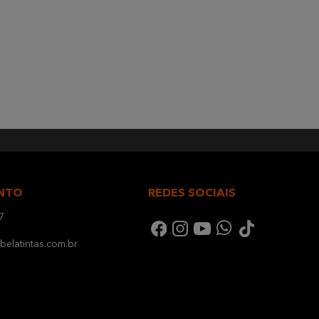
NTO
REDES SOCIAIS
7
elatintas.com.br