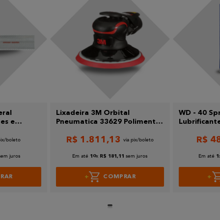
eral
Lixadeira 3M Orbital
WD - 40 Sp
es e
Pneumatica 33629 Polimento
Lubrificant
mm 3M
e Preparação CV 6 5/16
300ml / 21
R$
1
.
811
,
13
R$
4
sem juros
Em até
x
sem juros
Em até
10
R$
181
,
11
1
RAR
COMPRAR