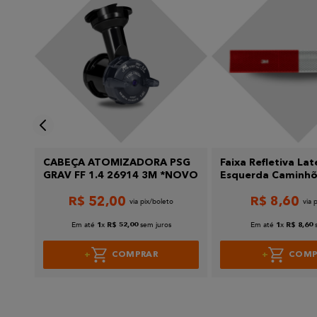
Enviar avaliação
CABEÇA ATOMIZADORA PSG
Faixa Refletiva Lat
GRAV FF 1.4 26914 3M *NOVO
Esquerda Caminhõ
Ônibus 50 x 305 
R$
52
,
00
R$
8
,
60
Em até
x
sem juros
Em até
x
1
R$
52
,
00
1
R$
8
,
60
COMPRAR
COMP