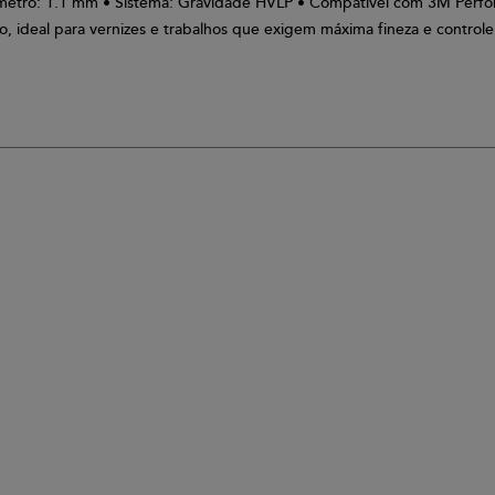
metro: 1.1 mm • Sistema: Gravidade HVLP • Compatível com 3M Perform
o, ideal para vernizes e trabalhos que exigem máxima fineza e contro