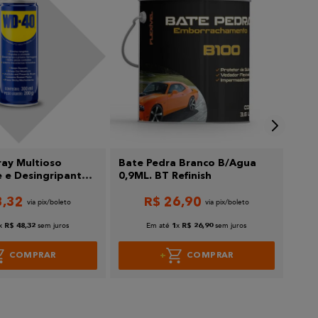
ray Multioso
Bate Pedra Branco B/Agua
Red
e e Desingripante
0,9ML. BT Refinish
6 Fu
0G
8
,
32
R$
26
,
90
x
sem juros
Em até
x
sem juros
R$
48
,
32
1
R$
26
,
90
COMPRAR
COMPRAR