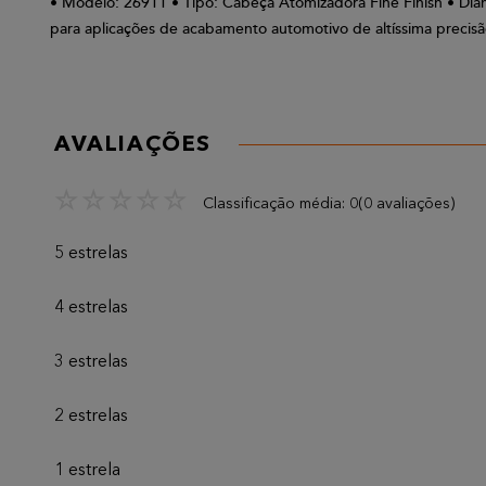
• Modelo: 26911 • Tipo: Cabeça Atomizadora Fine Finish • Diâ
para aplicações de acabamento automotivo de altíssima precisã
AVALIAÇÕES
☆
☆
☆
☆
☆
Classificação média: 0
(0 avaliações)
5 estrelas
4 estrelas
3 estrelas
2 estrelas
1 estrela