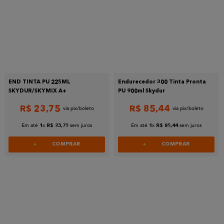
END TINTA PU 225ML
Endurecedor 300 Tinta Pronta
SKYDUR/SKYMIX A+
PU 900ml Skydur
R$
23
,
75
R$
85
,
44
Em até
x
sem juros
Em até
x
sem juros
1
R$
23
,
75
1
R$
85
,
44
COMPRAR
COMPRAR