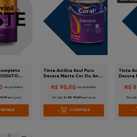
Completo
Tinta Acrílica Azul Puro
Tinta Ac
 PRODUTO
Decora Matte Cor Do Ano
Decora 
Coral 800ml
Ano Cor
0
R$
90
,
80
R$
8
sem juros
Em até
x
sem juros
Em até
80
,
00
1
R$
90
,
80
OMPRAR
COMPRAR