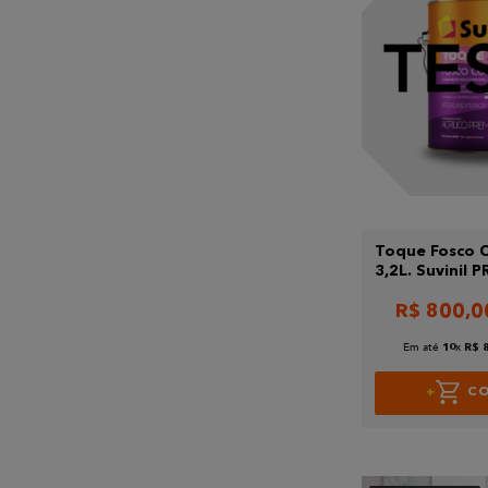
Toque Fosco 
3,2L. Suvinil
TESTE
R$
800
,
0
Em até
x
10
R$
C