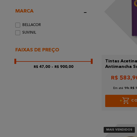
MARCA
BELLACOR
SUVINIL
FAIXAS DE PREÇO
Tintas Acetin
Antimancha S
R$ 47,00
–
R$ 900,00
Premium 18L.B
R$
583
,
9
Em até
x
10
R$
C
MAIS VENDIDOS