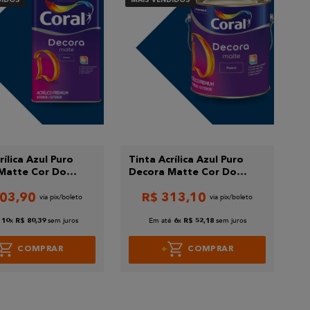
rílica Azul Puro
Tinta Acrílica Azul Puro
Matte Cor Do
Decora Matte Cor Do
al 16L
Ano Coral 3,2L
03
,
90
R$
313
,
10
x
sem juros
Em até
x
sem juros
10
R$
80
,
39
6
R$
52
,
18
COMPRAR
COMPRAR