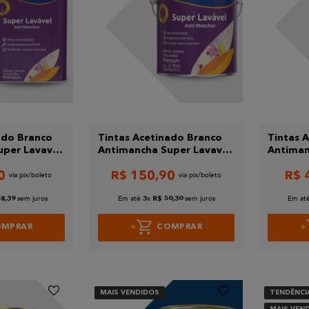
ado Branco
Tintas Acetinado Branco
Tintas 
uper Lavavel
Antimancha Super Lavavel
Antiman
ellacor
Premium 3,2L.Bellacor
Premium
0
R$
150
,
90
R$
sem juros
Em até
x
sem juros
Em at
58
,
39
3
R$
50
,
30
OMPRAR
COMPRAR
MAIS VENDIDOS
TENDÊNCI
MAIS VEN