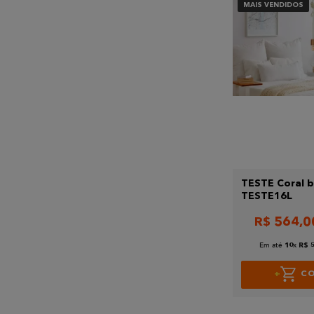
MAIS VENDIDOS
TESTE Coral 
TESTE16L
R$
564
,
0
Em até
x
10
R$
C