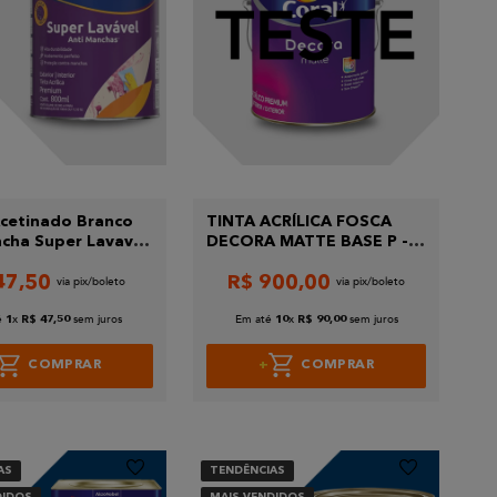
Acetinado Branco
TINTA ACRÍLICA FOSCA
cha Super Lavavel
DECORA MATTE BASE P -
 800ML.Bellacor
3,2 CORAL
47
,
50
R$
900
,
00
é
x
sem juros
Em até
x
sem juros
1
R$
47
,
50
10
R$
90
,
00
COMPRAR
COMPRAR
AS
TENDÊNCIAS
DIDOS
MAIS VENDIDOS