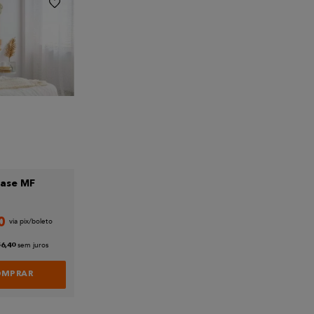
base MF
0
sem juros
56
,
40
OMPRAR