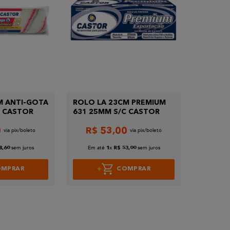
M ANTI-GOTA
ROLO LA 23CM PREMIUM
C CASTOR
631 25MM S/C CASTOR
0
R$
53
,
00
sem juros
Em até
x
sem juros
8
,
60
1
R$
53
,
00
OMPRAR
COMPRAR