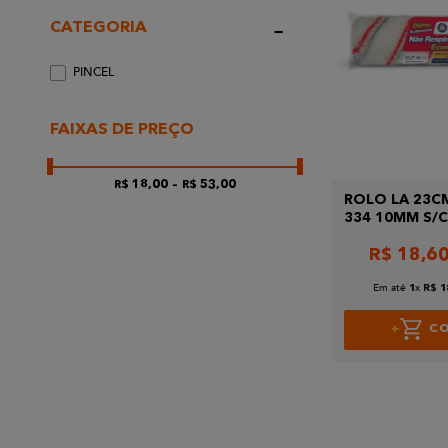
CATEGORIA
PINCEL
FAIXAS DE PREÇO
R$ 18,00
–
R$ 53,00
ROLO LA 23C
334 10MM S/
R$
18
,
6
Em até
x
1
R$
1
C