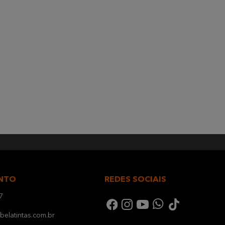
NTO
REDES SOCIAIS
7
elatintas.com.br