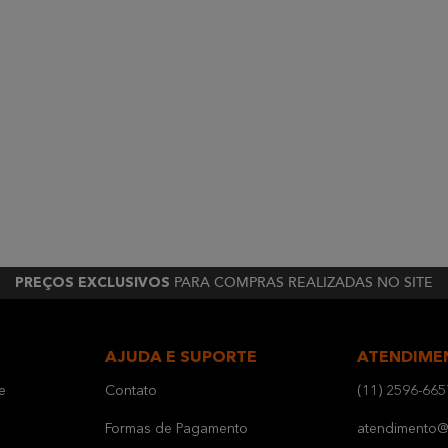
PARA COMPRAS REALIZADAS NO SITE
PREÇOS EXCLUSIVOS
AJUDA E SUPORTE
ATENDIME
e
Contato
(11) 2596-665
Formas de Pagamento
atendimento@b