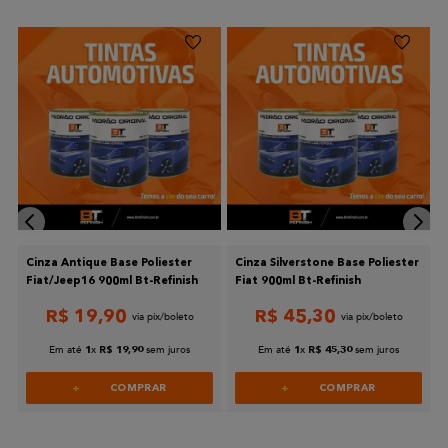
8
Cinza Antique Base Poliester
Cinza Silverstone Base Poliester
Fiat/Jeep16 900ml Bt-Refinish
Fiat 900ml Bt-Refinish
R$
19
,
90
R$
45
,
30
Em até
x
sem juros
Em até
x
sem juros
1
R$
19
,
90
1
R$
45
,
30
COMPRAR
COMPRAR