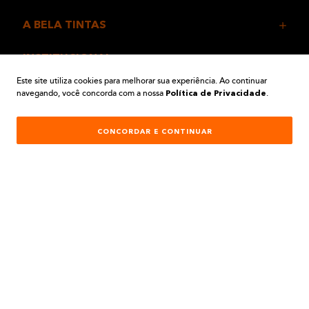
A BELA TINTAS
INSTITUCIONAL
Este site utiliza cookies para melhorar sua experiência. Ao continuar
navegando, você concorda com a nossa
.
AJUDA E SUPORTE
Política de Privacidade
ATENDIMENTO
CONCORDAR E CONTINUAR
REDES SOCIAIS
Formas de Pagamento: