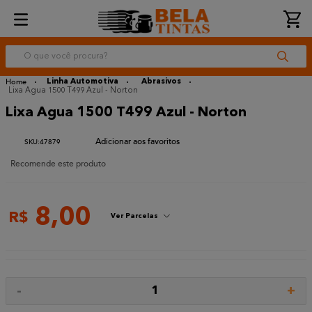
O que você procura?
Linha Automotiva
Abrasivos
Lixa Agua 1500 T499 Azul - Norton
Lixa Agua 1500 T499 Azul - Norton
:
47879
Recomende este produto
8
,
00
R$
Ver Parcelas
-
+
1