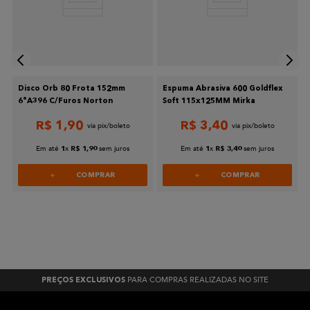
Disco Orb 80 Frota 152mm
Espuma Abrasiva 600 Goldflex
6°A396 C/Furos Norton
Soft 115x125MM Mirka
R$
1
,
90
R$
3
,
40
Em até
x
sem juros
Em até
x
sem juros
1
R$
1
,
90
1
R$
3
,
40
COMPRAR
COMPRAR
PARA COMPRAS REALIZADAS NO SITE
PREÇOS EXCLUSIVOS