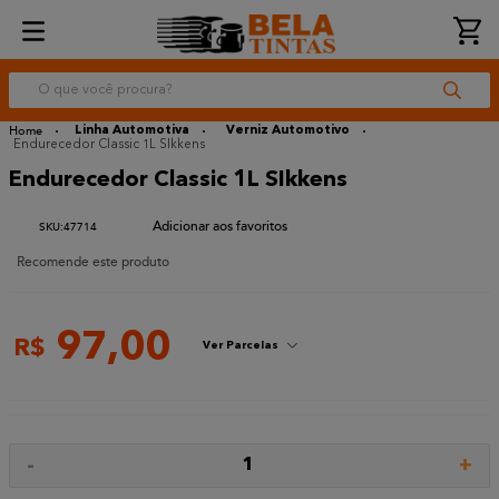
O que você procura?
Linha Automotiva
Verniz Automotivo
Endurecedor Classic 1L SIkkens
Endurecedor Classic 1L SIkkens
:
47714
Recomende este produto
97
,
00
R$
Ver Parcelas
-
+
1