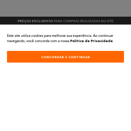
PARA COMPRAS REALIZADAS NO SITE
PREÇOS EXCLUSIVOS
Este site utiliza cookies para melhorar sua experiência. Ao continuar
navegando, você concorda com a nossa
.
Política de Privacidade
A BELA TINTAS
CONCORDAR E CONTINUAR
INSTITUCIONAL
AJUDA E SUPORTE
ATENDIMENTO
REDES SOCIAIS