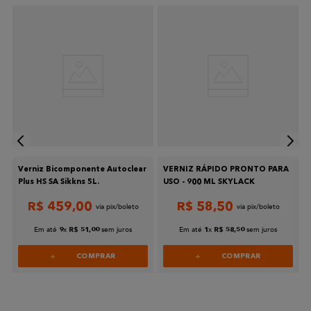
l
Verniz Bicomponente Autoclear
VERNIZ RÁPIDO PRONTO PARA
Plus HS SA Sikkns 5L.
USO - 900 ML SKYLACK
R$
459
,
00
R$
58
,
50
Em até
x
sem juros
Em até
x
sem juros
9
R$
51
,
00
1
R$
58
,
50
COMPRAR
COMPRAR