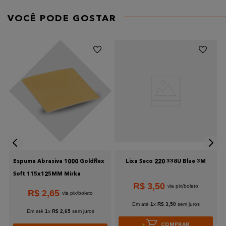
AVALIE O PRODUTO DE 1 A 5 ESTRELAS
VOCÊ PODE GOSTAR
★
★
★
★
★
Seu nome
Endereço de email
Escreva uma avaliação
Espuma Abrasiva 1000 Goldflex
Lixa Seco 220 338U Blue 3M
Soft 115x125MM Mirka
R$
3
,
50
R$
2
,
65
Enviar avaliação
Em até
1
x
R$
3
,
50
sem juros
Em até
1
x
R$
2
,
65
sem juros
COMPRAR