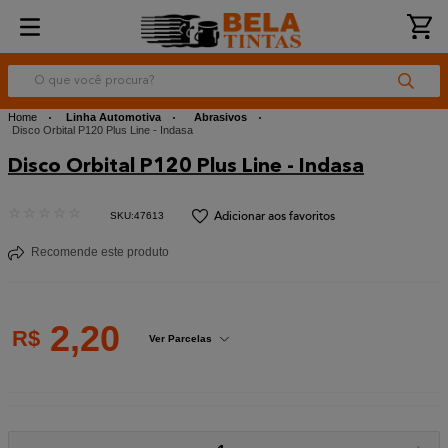
O que você procura?
Linha Automotiva
Abrasivos
Disco Orbital P120 Plus Line - Indasa
Disco Orbital P120 Plus Line - Indasa
☆
☆
☆
☆
☆
:
47613
Recomende este produto
2
,
20
R$
Ver Parcelas