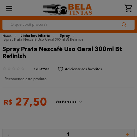
O que você procura?
Linha Imobiliaria
Spray
Spray Prata Nescafé Uso Geral 300ml Bt Refinish
Spray Prata Nescafé Uso Geral 300ml Bt
Refinish
☆
☆
☆
☆
☆
:
47588
Recomende este produto
27
,
50
R$
Ver Parcelas
-
+
1