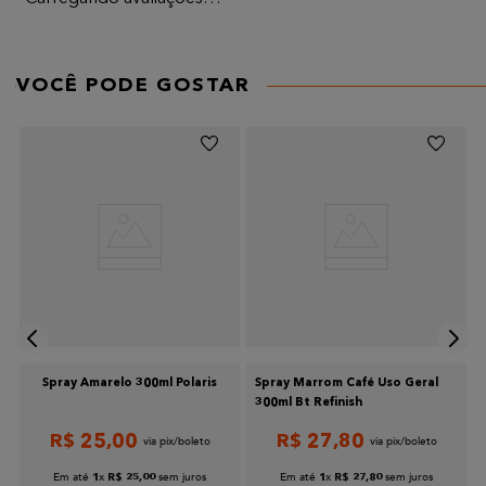
AVALIE O PRODUTO DE 1 A 5 ESTRELAS
★
★
★
★
★
VOCÊ PODE GOSTAR
Seu nome
Endereço de email
Escreva uma avaliação
Spray Amarelo 300ml Polaris
Spray Marrom Café Uso Geral
300ml Bt Refinish
R$
25
,
00
R$
27
,
80
Enviar avaliação
Em até
x
sem juros
Em até
x
sem juros
1
R$
25
,
00
1
R$
27
,
80