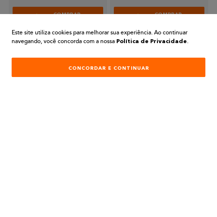
COMPRAR
COMPRAR
Este site utiliza cookies para melhorar sua experiência. Ao continuar
navegando, você concorda com a nossa
.
Política de Privacidade
CONCORDAR E CONTINUAR
PARA COMPRAS REALIZADAS NO SITE
PREÇOS EXCLUSIVOS
A BELA TINTAS
INSTITUCIONAL
AJUDA E SUPORTE
ATENDIMENTO