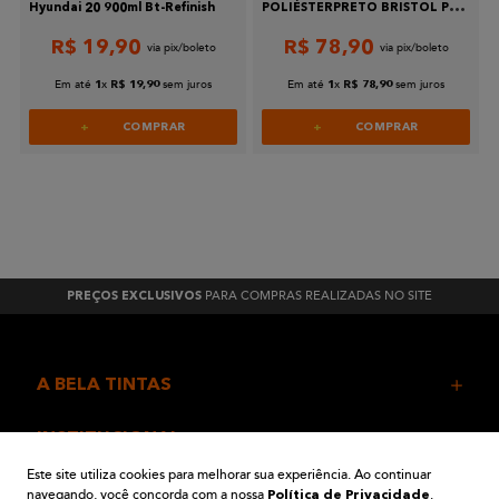
Hyundai 20 900ml Bt-Refinish
POLIÉSTERPRETO BRISTOL PER
FORD 09/16 900ML - SKYBASE
R$
19
,
90
R$
78
,
90
Em até
x
sem juros
Em até
x
sem juros
1
R$
19
,
90
1
R$
78
,
90
COMPRAR
COMPRAR
PARA COMPRAS REALIZADAS NO SITE
PREÇOS EXCLUSIVOS
A BELA TINTAS
INSTITUCIONAL
Este site utiliza cookies para melhorar sua experiência. Ao continuar
navegando, você concorda com a nossa
.
AJUDA E SUPORTE
Política de Privacidade