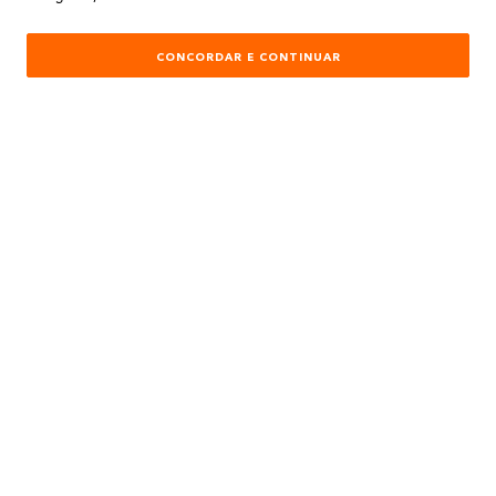
ATENDIMENTO
CONCORDAR E CONTINUAR
REDES SOCIAIS
Formas de Pagamento:
Desenvolvimento e Tecnologia