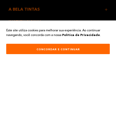
A BELA TINTAS
INSTITUCIONAL
Este site utiliza cookies para melhorar sua experiência. Ao continuar
navegando, você concorda com a nossa
.
AJUDA E SUPORTE
Política de Privacidade
ATENDIMENTO
CONCORDAR E CONTINUAR
REDES SOCIAIS
Formas de Pagamento: