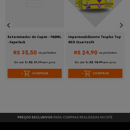
Exterminador de Cupim - 900ML
Impermeabilizante Tecplus Top
- Sayerlack
4KG Quartzolit
R$
35
,
50
R$
24
,
90
Em até
x
sem juros
Em até
x
sem juros
1
R$
35
,
50
1
R$
24
,
90
COMPRAR
COMPRAR
PARA COMPRAS REALIZADAS NO SITE
PREÇOS EXCLUSIVOS