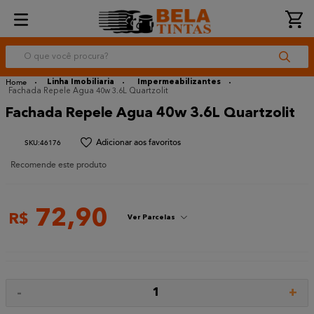
O que você procura?
Linha Imobiliaria
Impermeabilizantes
Fachada Repele Agua 40w 3.6L Quartzolit
Fachada Repele Agua 40w 3.6L Quartzolit
:
46176
Recomende este produto
72
,
90
R$
Ver Parcelas
-
+
1