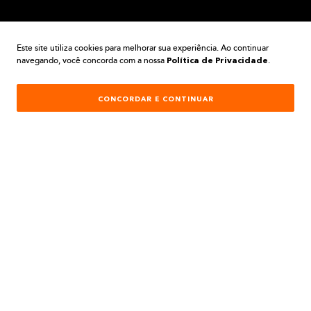
A BELA TINTAS
Este site utiliza cookies para melhorar sua experiência. Ao continuar
navegando, você concorda com a nossa
.
Política de Privacidade
INSTITUCIONAL
CONCORDAR E CONTINUAR
AJUDA E SUPORTE
ATENDIMENTO
REDES SOCIAIS
Formas de Pagamento: