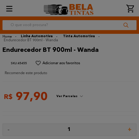
O que você procura?
Linha Automotiva
Tinta Automotiva
Endurecedor BT 900ml - Wanda
Endurecedor BT 900ml - Wanda
:
45455
Recomende este produto
97
,
90
R$
Ver Parcelas
-
+
1