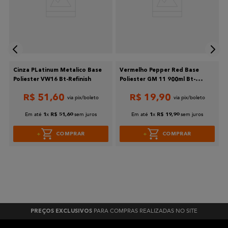
Cinza PLatinum Metalico Base
Vermelho Pepper Red Base
Poliester VW16 Bt-Refinish
Poliester GM 11 900ml Bt-
Refinish
R$
51
,
60
R$
19
,
90
Em até
x
sem juros
Em até
x
sem juros
1
R$
51
,
60
1
R$
19
,
90
COMPRAR
COMPRAR
PARA COMPRAS REALIZADAS NO SITE
PREÇOS EXCLUSIVOS