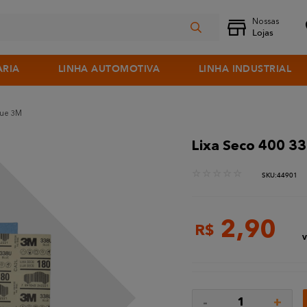
ARIA
LINHA AUTOMOTIVA
LINHA INDUSTRIAL
lue 3M
Lixa Seco 400 3
☆
☆
☆
☆
☆
:
44901
2
,
90
R$
V
-
+
1