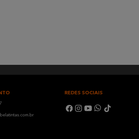
NTO
REDES SOCIAIS
7
elatintas.com.br