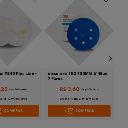
al P240 Plus Line -
disco orb 180 150MM 6´ Blue
DIS
7 Furos
152
,
20
R$
3
,
60
x
sem juros
Em até
x
sem juros
1
R$
2
,
20
1
R$
3
,
60
COMPRAR
COMPRAR