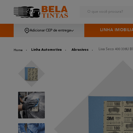
O que você procura?
LINHA IMOBILI
Adicionar CEP de entrega
Lixa Seco 400 338U B
Linha Automotiva
Abrasivos