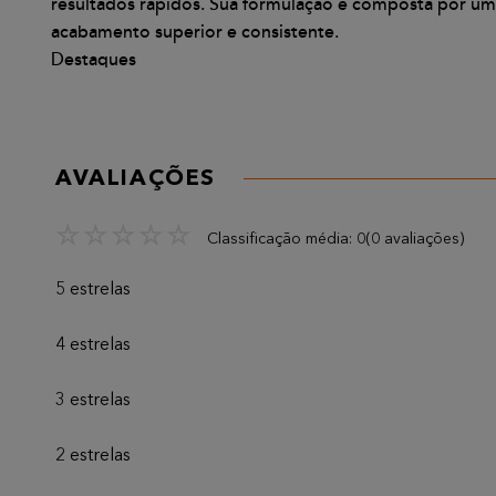
resultados rápidos. Sua formulação é composta por u
acabamento superior e consistente.
Destaques
AVALIAÇÕES
☆
☆
☆
☆
☆
Classificação média: 0
(0 avaliações)
5 estrelas
4 estrelas
3 estrelas
2 estrelas