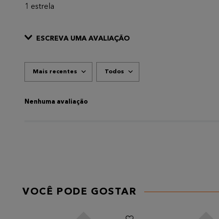
1 estrela
ESCREVA UMA AVALIAÇÃO
Mais recentes
Todos
ADICIONAR AVALIAÇÃO
Título
Nenhuma avaliação
AVALIE O PRODUTO DE 1 A 5 ESTRELAS
★
★
★
★
★
Seu nome
VOCÊ PODE GOSTAR
Endereço de email