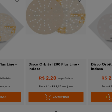
lus Line -
Disco Orbital 280 Plus Line -
Disco Orbit
indasa
Indasa
R$
2
,
20
R$
2
sem juros
Em até
x
sem juros
Em até
1
R$
2
,
20
RAR
COMPRAR