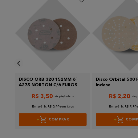
Escreva uma avaliação
Enviar avaliação
 -
DISCO ORB 320 152MM 6´
Disco Orbital 500 P
A275 NORTON C/6 FUROS
Indasa
R$
3
,
50
R$
2
,
20
Em até
x
sem juros
Em até
x
1
R$
3
,
50
1
R$
2
,
20
COMPRAR
COMP