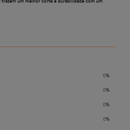
e trazem um melhor corte e durabilidade com um
0%
0%
0%
0%