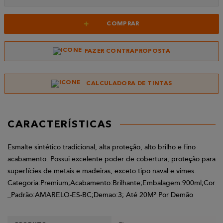
+
COMPRAR
FAZER CONTRAPROPOSTA
CALCULADORA DE TINTAS
CARACTERÍSTICAS
Esmalte sintético tradicional, alta proteção, alto brilho e fino
acabamento. Possui excelente poder de cobertura, proteção para
superfícies de metais e madeiras, exceto tipo naval e vimes.
Categoria:Premium;Acabamento:Brilhante;Embalagem:900ml;Cor
_Padrão:AMARELO-ES-BC;Demao:3; Até 20M² Por Demão