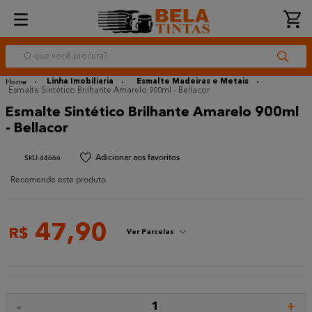
O que você procura?
Linha Imobiliaria
Esmalte Madeiras e Metais
Esmalte Sintético Brilhante Amarelo 900ml - Bellacor
Esmalte Sintético Brilhante Amarelo 900ml
- Bellacor
:
44666
Recomende este produto
47
,
90
R$
Ver Parcelas
-
+
1