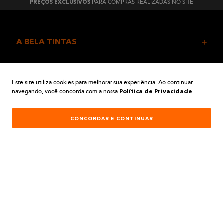
PARA COMPRAS REALIZADAS NO SITE
PREÇOS EXCLUSIVOS
A BELA TINTAS
INSTITUCIONAL
Este site utiliza cookies para melhorar sua experiência. Ao continuar
navegando, você concorda com a nossa
.
AJUDA E SUPORTE
Política de Privacidade
ATENDIMENTO
CONCORDAR E CONTINUAR
REDES SOCIAIS