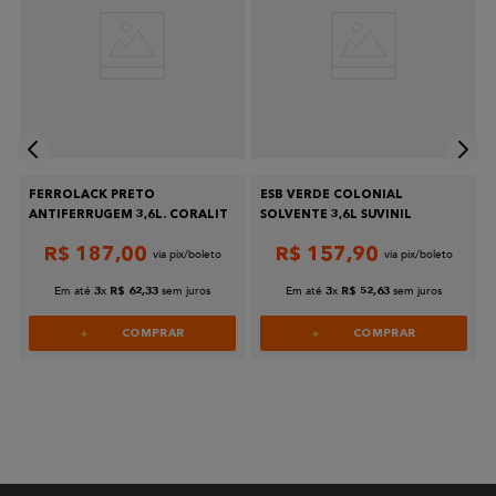
FERROLACK PRETO
ESB VERDE COLONIAL
ANTIFERRUGEM 3,6L. CORALIT
SOLVENTE 3,6L SUVINIL
R$
187
,
00
R$
157
,
90
Em até
x
sem juros
Em até
x
sem juros
3
R$
62
,
33
3
R$
52
,
63
COMPRAR
COMPRAR