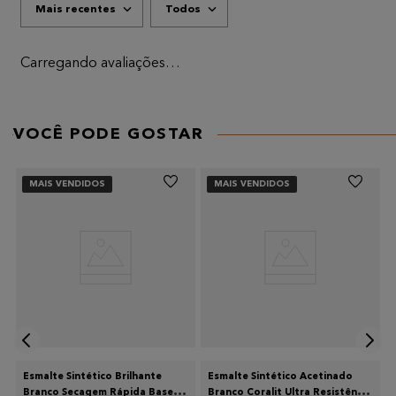
Mais recentes
Todos
ADICIONAR AVALIAÇÃO
Título
Carregando avaliações…
AVALIE O PRODUTO DE 1 A 5 ESTRELAS
★
★
★
★
★
VOCÊ PODE GOSTAR
Seu nome
MAIS VENDIDOS
MAIS VENDIDOS
Endereço de email
Escreva uma avaliação
Esmalte Sintético Brilhante
Esmalte Sintético Acetinado
Branco Secagem Rápida Base
Branco Coralit Ultra Resistência