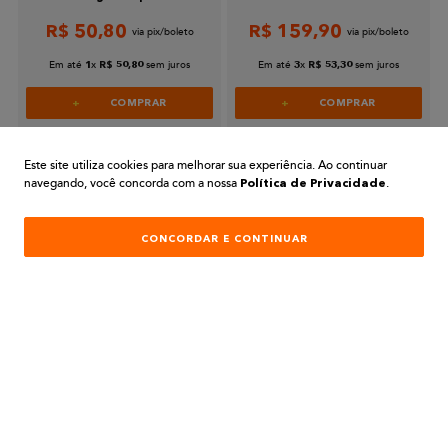
Água 900ml Coral
3,6L Coral
R$
50
,
80
R$
159
,
90
Enviar avaliação
Em até
x
sem juros
Em até
x
sem juros
1
R$
50
,
80
3
R$
53
,
30
COMPRAR
COMPRAR
Este site utiliza cookies para melhorar sua experiência. Ao continuar
navegando, você concorda com a nossa
.
Política de Privacidade
CONCORDAR E CONTINUAR
PARA COMPRAS REALIZADAS NO SITE
PREÇOS EXCLUSIVOS
A BELA TINTAS
INSTITUCIONAL
AJUDA E SUPORTE