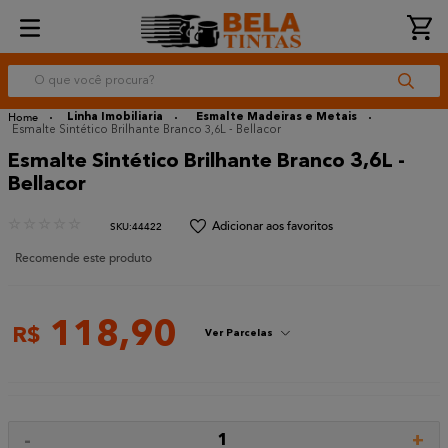
O que você procura?
Linha Imobiliaria
Esmalte Madeiras e Metais
Esmalte Sintético Brilhante Branco 3,6L - Bellacor
Esmalte Sintético Brilhante Branco 3,6L -
Bellacor
☆
☆
☆
☆
☆
:
44422
Recomende este produto
118
,
90
R$
Ver Parcelas
-
+
1