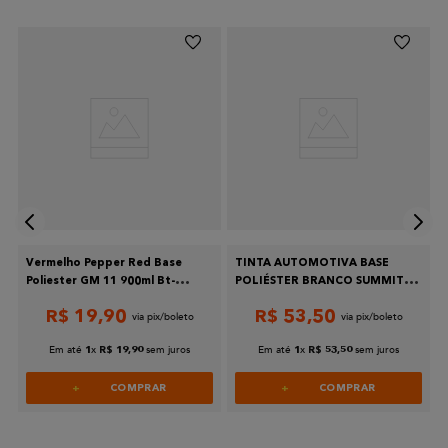
Vermelho Pepper Red Base
TINTA AUTOMOTIVA BASE
Poliester GM 11 900ml Bt-
POLIÉSTER BRANCO SUMMIT
Refinish
GM 1
R$
19
,
90
R$
53
,
50
Em até
x
sem juros
Em até
x
sem juros
1
R$
19
,
90
1
R$
53
,
50
COMPRAR
COMPRAR