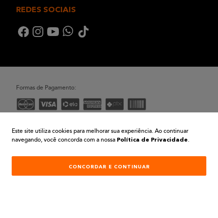
REDES SOCIAIS
Formas de Pagamento:
Desenvolvimento e Tecnologia
Este site utiliza cookies para melhorar sua experiência. Ao continuar
navegando, você concorda com a nossa
.
Política de Privacidade
CONCORDAR E CONTINUAR
2026© BELA TINTAS LTDA | CNPJ 01.154.956/0001-00 | Av. Barão de Mauá, 1738 -
Vila América - Mauá - SP