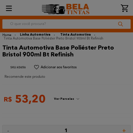
O que você procura?
Linha Automotiva
Tinta Automotiva
Tinta Automotiva Base Poliéster Preto Bristol 900ml Bt Refinish
Tinta Automotiva Base Poliéster Preto
Bristol 900ml Bt Refinish
:
43656
Recomende este produto
53
,
20
R$
Ver Parcelas
-
+
1