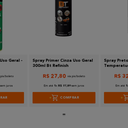
Uso Geral -
Spray Primer Cinza Uso Geral
Spray Preto
300ml Bt Refinish
Temperatur
Refinish
R$
27
,
80
R$
3
sem juros
Em até
x
sem juros
Em até
1
R$
27
,
80
1
RAR
COMPRAR