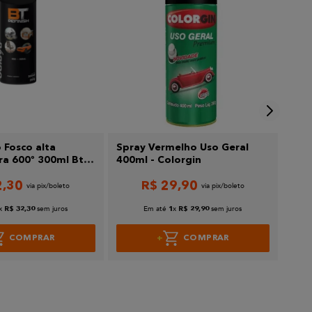
 Fosco alta
Spray Vermelho Uso Geral
Spra
a 600º 300ml Bt
400ml - Colorgin
Gera
2
,
30
R$
29
,
90
x
sem juros
Em até
x
sem juros
R$
32
,
30
1
R$
29
,
90
COMPRAR
COMPRAR