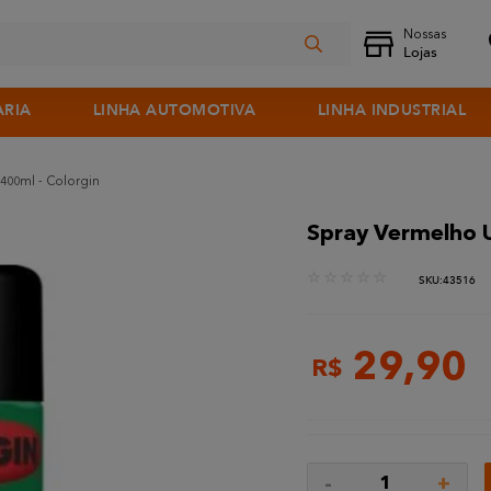
ARIA
LINHA AUTOMOTIVA
LINHA INDUSTRIAL
400ml - Colorgin
Spray Vermelho U
☆
☆
☆
☆
☆
:
43516
29
,
90
R$
-
+
1