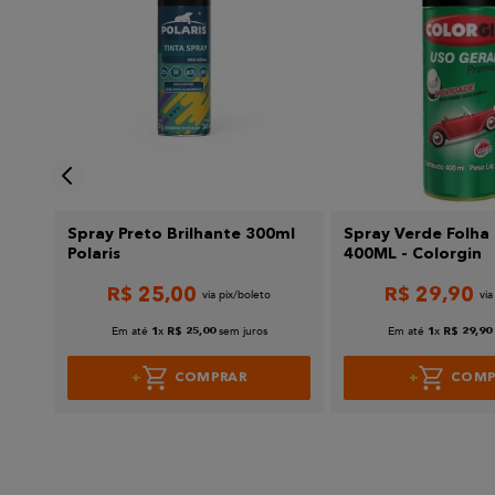
Enviar avaliação
Spray Preto Brilhante 300ml
Spray Verde Folha 
Polaris
400ML - Colorgin
R$
25
,
00
R$
29
,
90
Em até
x
sem juros
Em até
x
1
R$
25
,
00
1
R$
29
,
90
COMPRAR
COMP