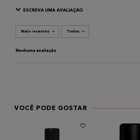
ESCREVA UMA AVALIAÇÃO
Mais recentes
Todos
ADICIONAR AVALIAÇÃO
Título
Nenhuma avaliação
AVALIE O PRODUTO DE 1 A 5 ESTRELAS
★
★
★
★
★
Seu nome
VOCÊ PODE GOSTAR
Endereço de email
Escreva uma avaliação