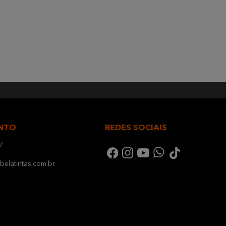
NTO
REDES SOCIAIS
7
elatintas.com.br