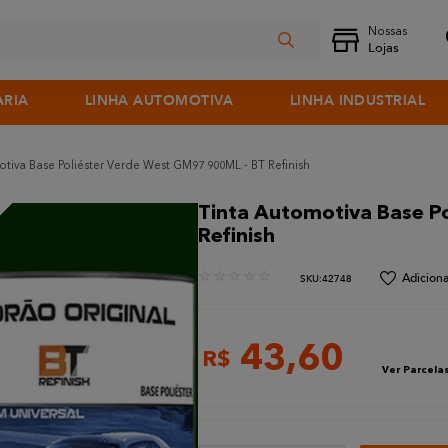
ARIA
LINHA AUTOMOTIVA
LINHA INDUSTRIAL
tiva Base Poliéster Verde West GM97 900ML - BT Refinish
Tinta Automotiva Base P
Refinish
☆
☆
☆
☆
☆
:
42748
43
,
60
R$
Ver Parcela