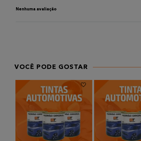
Título
Nenhuma avaliação
AVALIE O PRODUTO DE 1 A 5 ESTRELAS
★
★
★
★
★
Seu nome
VOCÊ PODE GOSTAR
Endereço de email
Escreva uma avaliação
Enviar avaliação