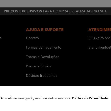
PARA COMPRAS REALIZADAS NO SITE
PREÇOS EXCLUSIVOS
AJUDA E SUPORTE
ATENDIME
e
Contato
(11) 2596-665
Formas de Pagamento
atendimento@b
Trocas e Devoluções
Prazos e Envios
Dúvidas frequentes
ia. Ao continuar navegando, você concorda com a nossa
.
Política de Privacidade