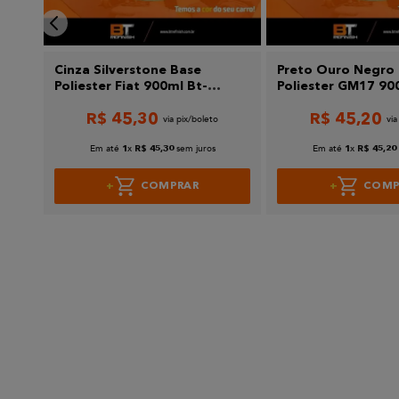
Cinza Silverstone Base
Preto Ouro Negro
Poliester Fiat 900ml Bt-
Poliester GM17 90
Refinish
Refinish
R$
45
,
30
R$
45
,
20
Em até
x
sem juros
Em até
x
1
R$
45
,
30
1
R$
45
,
20
COMPRAR
COMP