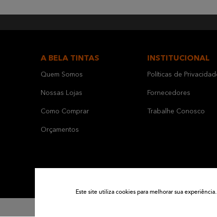
A BELA TINTAS
INSTITUCIONAL
Quem Somos
Políticas de Privacidad
Nossas Lojas
Fornecedores
Como Comprar
Trabalhe Conosco
Orçamentos
Este site utiliza cookies para melhorar sua experiênc