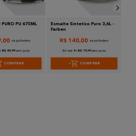
 PURO PU 675ML
Esmalte Sintetico Puro 3,6L -
End
Farben
Wan
9
,
00
R$
140
,
00
x
sem juros
Em até
x
sem juros
R$
49
,
00
2
R$
70
,
00
COMPRAR
COMPRAR