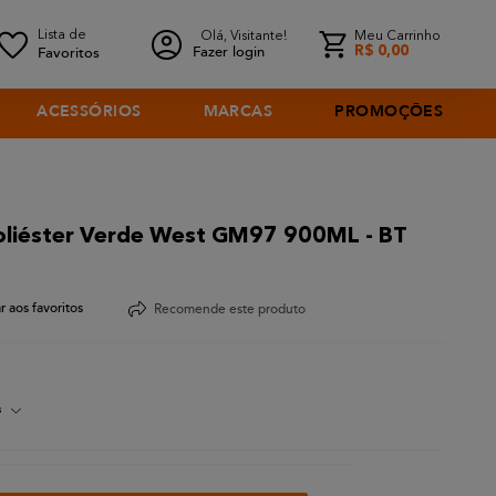
Olá, Visitante!
Meu Carrinho
Fazer login
R$
0
,
00
ACESSÓRIOS
MARCAS
PROMOÇÕES
oliéster Verde West GM97 900ML - BT
Recomende este produto
s