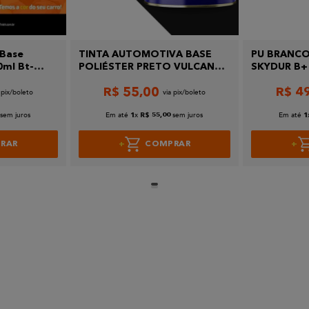
 Base
TINTA AUTOMOTIVA BASE
PU BRANCO
0ml Bt-
POLIÉSTER PRETO VULCANO
SKYDUR B+
FIAT
R$
55
,
00
R$
4
sem juros
Em até
x
sem juros
Em até
1
R$
55
,
00
1
RAR
COMPRAR