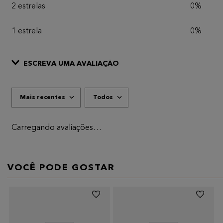
2 estrelas
0%
1 estrela
0%
ESCREVA UMA AVALIAÇÃO
Mais recentes
Todos
ADICIONAR AVALIAÇÃO
Título
Carregando avaliações…
AVALIE O PRODUTO DE 1 A 5 ESTRELAS
★
★
★
★
★
VOCÊ PODE GOSTAR
Seu nome
Endereço de email