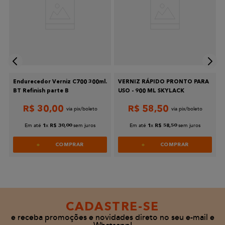
Escreva uma avaliação
Endurecedor Verniz C700 300ml.
VERNIZ RÁPIDO PRONTO PARA
BT Refinish parte B
USO - 900 ML SKYLACK
R$
30
,
00
R$
58
,
50
Enviar avaliação
Em até
x
sem juros
Em até
x
sem juros
1
R$
30
,
00
1
R$
58
,
50
COMPRAR
COMPRAR
CADASTRE-SE
e receba promoções e novidades direto no seu e-mail e