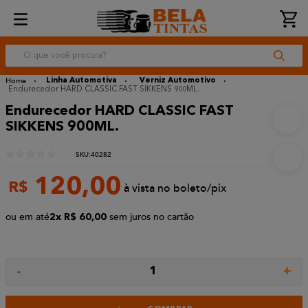
O que você procura?
Linha Automotiva
Verniz Automotivo
Endurecedor HARD CLASSIC FAST SIKKENS 900ML.
Endurecedor HARD CLASSIC FAST
SIKKENS 900ML.
☆
☆
☆
☆
☆
:
40282
120
,
00
R$
à vista no boleto/pix
ou em até
sem juros no cartão
2
R$
60
,
00
-
+
1