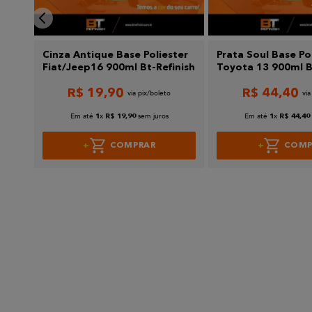
unar
Cinza Antique Base Poliester
Prata Soul Base Po
Fiat/Jeep16 900ml Bt-Refinish
Toyota 13 900ml B
R$
19
,
90
R$
44
,
40
Em até
x
sem juros
Em até
x
1
R$
19
,
90
1
R$
44
,
40
COMPRAR
COMP