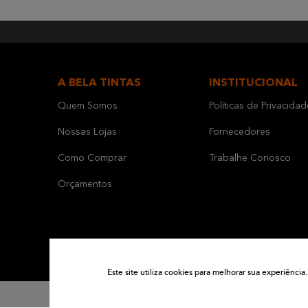
A BELA TINTAS
INSTITUCIONAL
Quem Somos
Políticas de Privacidad
Nossas Lojas
Fornecedores
Como Comprar
Trabalhe Conosco
Orçamentos
Este site utiliza cookies para melhorar sua experiênc