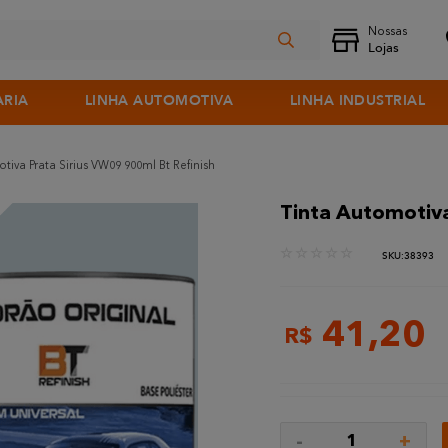
ARIA
LINHA AUTOMOTIVA
LINHA INDUSTRIAL
tiva Prata Sirius VW09 900ml Bt Refinish
Tinta Automotiva
☆
☆
☆
☆
☆
:
38393
41
,
20
R$
-
+
1