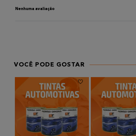
Título
Nenhuma avaliação
AVALIE O PRODUTO DE 1 A 5 ESTRELAS
★
★
★
★
★
Seu nome
VOCÊ PODE GOSTAR
Endereço de email
Escreva uma avaliação
Enviar avaliação