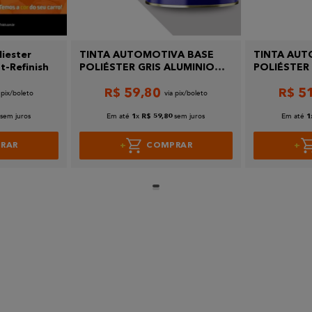
liester
TINTA AUTOMOTIVA BASE
TINTA AUT
t-Refinish
POLIÉSTER GRIS ALUMINIO
POLIÉSTER
CIT
GM 9
R$
59
,
80
R$
5
sem juros
Em até
x
sem juros
Em até
1
R$
59
,
80
1
RAR
COMPRAR