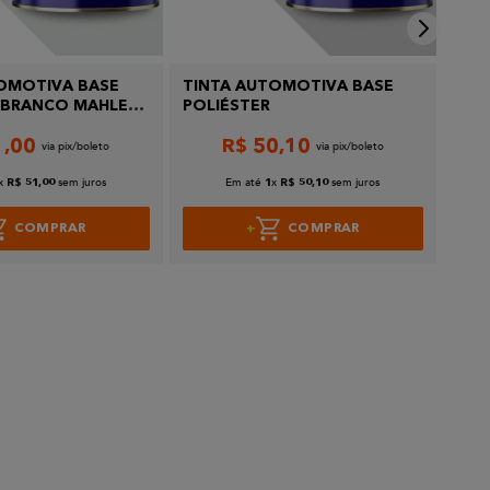
OMOTIVA BASE
TINTA AUTOMOTIVA BASE
TIN
 BRANCO MAHLER
POLIÉSTER
POL
SWI
1
,
00
R$
50
,
10
x
sem juros
Em até
x
sem juros
R$
51
,
00
1
R$
50
,
10
COMPRAR
COMPRAR