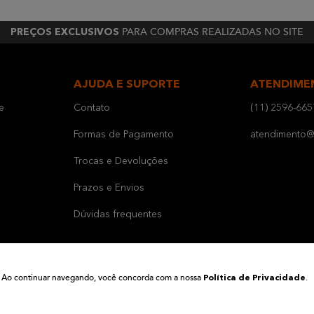
PARA COMPRAS REALIZADAS NO SITE
PREÇOS EXCLUSIVOS
AJUDA E SUPORTE
ATENDIME
e
Contato
(11) 2596-665
Formas de Pagamento
atendimento@b
Trocas e Devoluções
Prazos e Envios
Dúvidas frequentes
ia. Ao continuar navegando, você concorda com a nossa
.
Política de Privacidade