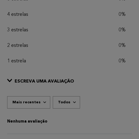
4 estrelas
0%
3 estrelas
0%
2 estrelas
0%
1 estrela
0%
ESCREVA UMA AVALIAÇÃO
Mais recentes
Todos
ADICIONAR AVALIAÇÃO
Título
Nenhuma avaliação
AVALIE O PRODUTO DE 1 A 5 ESTRELAS