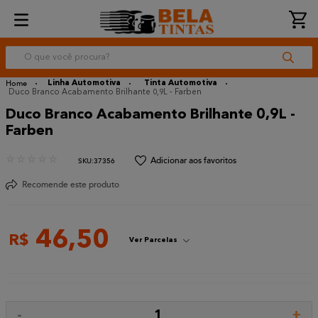
O que você procura?
Linha Automotiva
Tinta Automotiva
Duco Branco Acabamento Brilhante 0,9L - Farben
Duco Branco Acabamento Brilhante 0,9L -
Farben
☆
☆
☆
☆
☆
:
37356
Recomende este produto
46
,
50
R$
Ver Parcelas
-
+
1