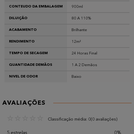
900ml
CONTEUDO DA EMBALAGEM
80 A 110%
DILUIÇÃO
Brilhante
ACABAMENTO
12m²
RENDIMENTO
24 Horas Final
TEMPO DE SECAGEM
1 A 2 Demãos
QUANTIDADE DEMÃOS
Baixo
NIVEL DE ODOR
AVALIAÇÕES
☆
☆
☆
☆
☆
Classificação média: 0
(0 avaliações)
5 estrelas
0%