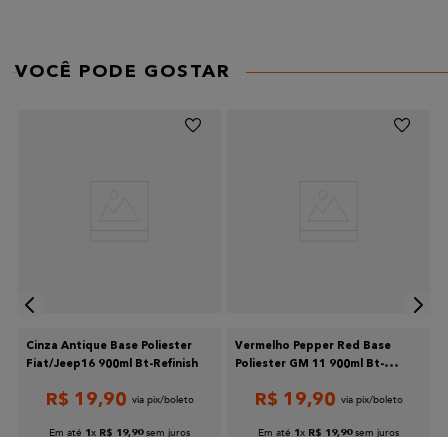
★
★
★
★
★
Seu nome
VOCÊ PODE GOSTAR
Endereço de email
Escreva uma avaliação
Cinza Antique Base Poliester
Vermelho Pepper Red Base
Enviar avaliação
Fiat/Jeep16 900ml Bt-Refinish
Poliester GM 11 900ml Bt-
Refinish
R$
19
,
90
R$
19
,
90
Em até
x
sem juros
Em até
x
sem juros
1
R$
19
,
90
1
R$
19
,
90