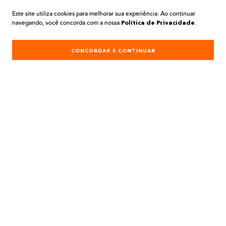
COMPRAR
COMPRAR
Este site utiliza cookies para melhorar sua experiência. Ao continuar
navegando, você concorda com a nossa
.
Política de Privacidade
CONCORDAR E CONTINUAR
PARA COMPRAS REALIZADAS NO SITE
PREÇOS EXCLUSIVOS
A BELA TINTAS
INSTITUCIONAL
AJUDA E SUPORTE
ATENDIMENTO