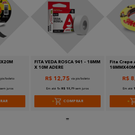
MMX20M
FITA VEDA ROSCA 941 - 18MM
Fita Crepe
X 10M ADERE
18MMX40M 
R$
12
,
75
R$
8
sem juros
Em até
x
sem juros
Em até
1
R$
12
,
75
RAR
COMPRAR