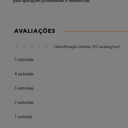
para aplicações profissionais e residenciais.
AVALIAÇÕES
☆
☆
☆
☆
☆
Classificação média: 0
(0 avaliações)
5 estrelas
4 estrelas
3 estrelas
2 estrelas
1 estrela