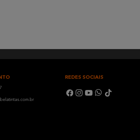
NTO
REDES SOCIAIS
7
elatintas.com.br