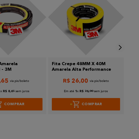
 Amarela
Fita Crepe 48MM X 40M
Fita
- 3M
Amarela Alta Performance
3M
,
65
R$
26
,
00
x
sem juros
Em até
x
sem juros
1
R$
8
,
65
1
R$
26
,
00
COMPRAR
COMPRAR