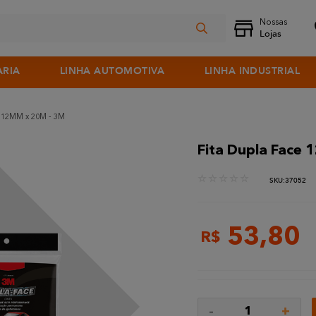
ARIA
LINHA AUTOMOTIVA
LINHA INDUSTRIAL
 12MM x 20M - 3M
Fita Dupla Face
☆
☆
☆
☆
☆
:
37052
53
,
80
R$
-
+
1