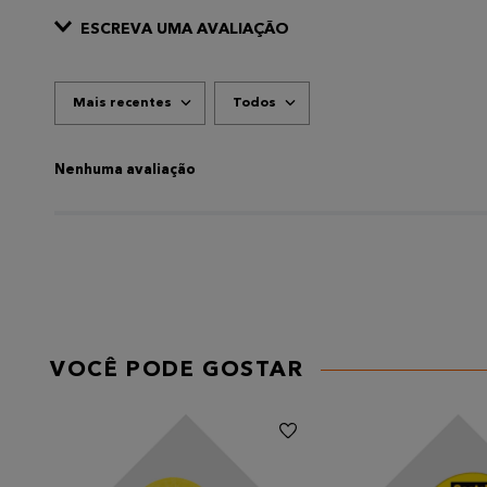
ESCREVA UMA AVALIAÇÃO
Mais recentes
Todos
ADICIONAR AVALIAÇÃO
Título
Nenhuma avaliação
AVALIE O PRODUTO DE 1 A 5 ESTRELAS
★
★
★
★
★
Seu nome
VOCÊ PODE GOSTAR
Endereço de email
Escreva uma avaliação