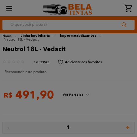
O que você procura?
Linha Imobiliaria
Impermeabilizantes
Neutrol 18L - Vedacit
Neutrol 18L - Vedacit
☆
☆
☆
☆
☆
:
33598
Recomende este produto
491
,
90
R$
Ver Parcelas
-
+
1