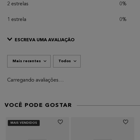
2 estrelas
0%
1 estrela
0%
ESCREVA UMA AVALIAÇÃO
Mais recentes
Todos
ADICIONAR AVALIAÇÃO
Título
Carregando avaliações…
AVALIE O PRODUTO DE 1 A 5 ESTRELAS
★
★
★
★
★
VOCÊ PODE GOSTAR
Seu nome
MAIS VENDIDOS
Endereço de email