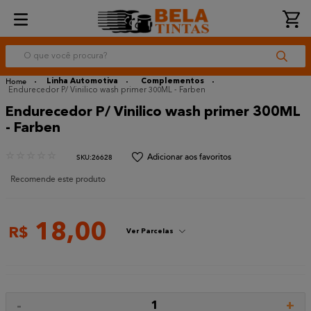
O que você procura?
Linha Automotiva
Complementos
Endurecedor P/ Vinilico wash primer 300ML - Farben
Endurecedor P/ Vinilico wash primer 300ML
- Farben
☆
☆
☆
☆
☆
:
26628
Recomende este produto
18
,
00
R$
Ver Parcelas
-
+
1