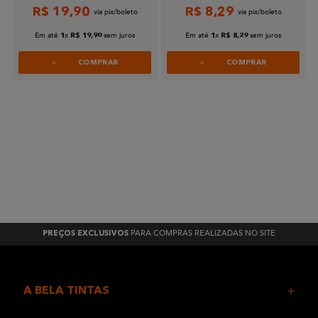
R$
19
,
90
R$
8
,
29
Enviar avaliação
Em até
x
sem juros
Em até
x
sem juros
1
R$
19
,
90
1
R$
8
,
29
COMPRAR
COMPRAR
PARA COMPRAS REALIZADAS NO SITE
PREÇOS EXCLUSIVOS
A BELA TINTAS