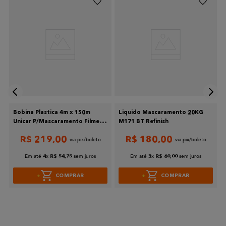
Bobina Plastica 4m x 150m
Liquido Mascaramento 20KG
Unicar P/Mascaramento Filme
M171 BT Refinish
Pintavel
R$
219
,
00
R$
180
,
00
Em até
x
sem juros
Em até
x
sem juros
4
R$
54
,
75
3
R$
60
,
00
COMPRAR
COMPRAR