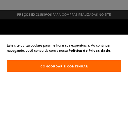
PARA COMPRAS REALIZADAS NO SITE
PREÇOS EXCLUSIVOS
A BELA TINTAS
Este site utiliza cookies para melhorar sua experiência. Ao continuar
navegando, você concorda com a nossa
.
Política de Privacidade
INSTITUCIONAL
AJUDA E SUPORTE
CONCORDAR E CONTINUAR
ATENDIMENTO
REDES SOCIAIS