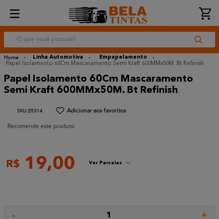
O que você procura?
Linha Automotiva
Empapelamento
Papel Isolamento 60Cm Mascaramento Semi Kraft 600MMx50M. Bt Refinish
Papel Isolamento 60Cm Mascaramento
Semi Kraft 600MMx50M. Bt Refinish
:
25314
Recomende este produto
19
,
00
R$
Ver Parcelas
-
+
1