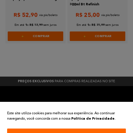
300ml Bt Refinish
R$
52
,
90
R$
25
,
00
Enviar avaliação
Em até
x
sem juros
Em até
x
sem juros
1
R$
52
,
90
1
R$
25
,
00
COMPRAR
COMPRAR
PARA COMPRAS REALIZADAS NO SITE
PREÇOS EXCLUSIVOS
A BELA TINTAS
Este site utiliza cookies para melhorar sua experiência. Ao continuar
navegando, você concorda com a nossa
.
Política de Privacidade
INSTITUCIONAL