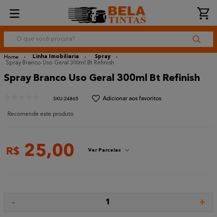
O que você procura?
Linha Imobiliaria
Spray
Spray Branco Uso Geral 300ml Bt Refinish
Spray Branco Uso Geral 300ml Bt Refinish
☆
☆
☆
☆
☆
:
24865
Recomende este produto
25
,
00
R$
Ver Parcelas
-
+
1