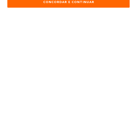
AJUDA E SUPORTE
CONCORDAR E CONTINUAR
ATENDIMENTO
REDES SOCIAIS
Formas de Pagamento:
Desenvolvimento e Tecnologia