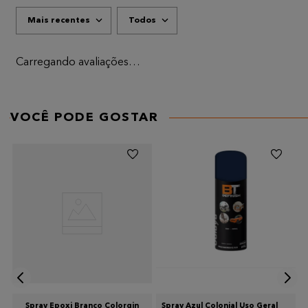
Mais recentes
Todos
ADICIONAR AVALIAÇÃO
Título
Carregando avaliações…
AVALIE O PRODUTO DE 1 A 5 ESTRELAS
★
★
★
★
★
VOCÊ PODE GOSTAR
Seu nome
Endereço de email
Escreva uma avaliação
Spray Epoxi Branco Colorgin
Spray Azul Colonial Uso Geral