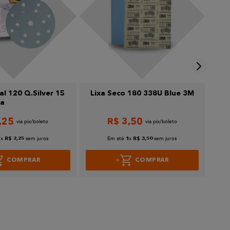
al 120 Q.Silver 15
Lixa Seco 180 338U Blue 3M
Man
ka
Cinz
,
25
R$
3
,
50
x
sem juros
Em até
x
sem juros
1
R$
2
,
25
1
R$
3
,
50
COMPRAR
COMPRAR