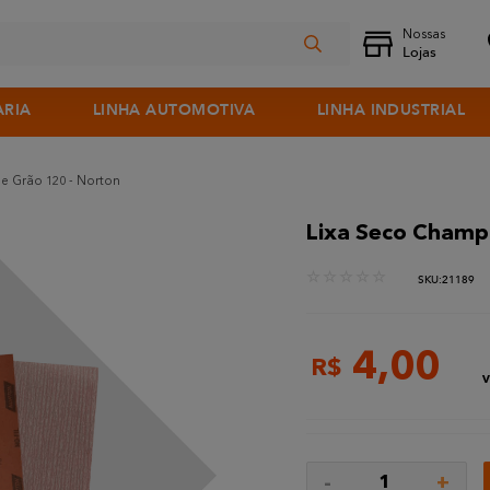
ARIA
LINHA AUTOMOTIVA
LINHA INDUSTRIAL
 Grão 120 - Norton
Lixa Seco Champ
☆
☆
☆
☆
☆
:
21189
4
,
00
R$
V
-
+
1