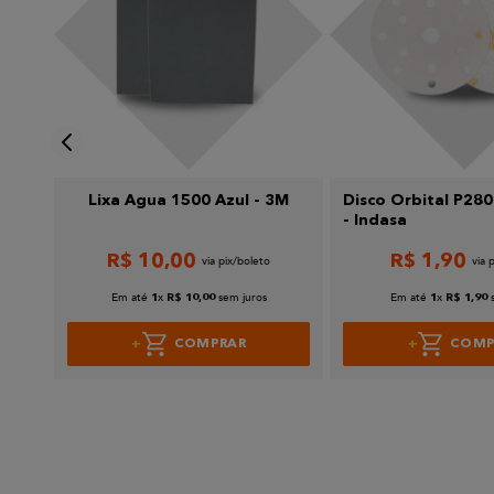
Enviar avaliação
-
Lixa Agua 1500 Azul - 3M
Disco Orbital P280
- Indasa
R$
10
,
00
R$
1
,
90
Em até
x
sem juros
Em até
x
1
R$
10
,
00
1
R$
1
,
90
COMPRAR
COMP