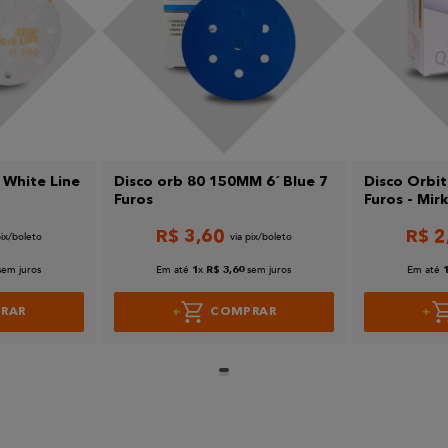
 White Line
Disco orb 80 150MM 6´ Blue 7
Disco Orbit
Furos
Furos - Mir
R$
3
,
60
R$
2
sem juros
Em até
x
sem juros
Em até
1
R$
3
,
60
RAR
COMPRAR