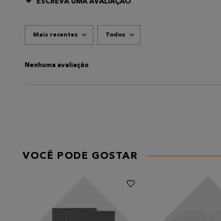
ESCREVA UMA AVALIAÇÃO
Mais recentes
Todos
ADICIONAR AVALIAÇÃO
Título
Nenhuma avaliação
AVALIE O PRODUTO DE 1 A 5 ESTRELAS
★
★
★
★
★
Seu nome
VOCÊ PODE GOSTAR
Endereço de email
Escreva uma avaliação