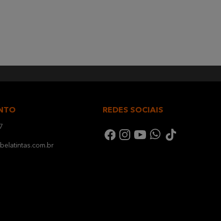
NTO
REDES SOCIAIS
7
elatintas.com.br