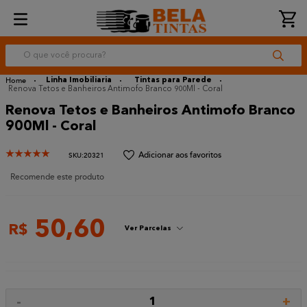
O que você procura?
Linha Imobiliaria
Tintas para Parede
Renova Tetos e Banheiros Antimofo Branco 900Ml - Coral
Renova Tetos e Banheiros Antimofo Branco
900Ml - Coral
★
★
★
★
★
:
20321
Recomende este produto
50
,
60
R$
Ver Parcelas
-
+
1