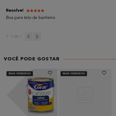
Título
Resolve!
★
★
★
★
★
Boa para teto de banheiro
AVALIE O PRODUTO DE 1 A 5 ESTRELAS
★
★
★
★
★
Seu nome
1 - 1
de
1
Endereço de email
VOCÊ PODE GOSTAR
MAIS VENDIDOS
MAIS VENDIDOS
Escreva uma avaliação