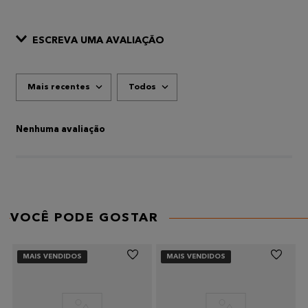
ESCREVA UMA AVALIAÇÃO
Mais recentes
Todos
ADICIONAR AVALIAÇÃO
Título
Nenhuma avaliação
AVALIE O PRODUTO DE 1 A 5 ESTRELAS
★
★
★
★
★
Seu nome
VOCÊ PODE GOSTAR
Endereço de email
MAIS VENDIDOS
MAIS VENDIDOS