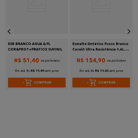
Escreva uma avaliação
l
ESB BRANCO AGUA 0,9L
Esmalte Sintético Fosco Branco
Enviar avaliação
COR&PROT+PRATICO SUVINIL
Coralit Ultra Resistência 3,6L
Coral
R$
51
,
40
R$
154
,
90
Em até
x
sem juros
Em até
x
sem juros
1
R$
51
,
40
3
R$
51
,
63
COMPRAR
COMPRAR