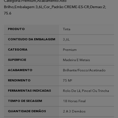
Categoria:Premium;Acabamento:Alto
Brilho;Embalagem:3,6L;Cor_Padrão:CREME-ES-CR;Demao:2;
75.6
Tinta
PRODUTO
3,6L
CONTEUDO DA EMBALAGEM
Premium
CATEGORIA
Madeira E Metais
SUPERFICIE
Brilhante/fosco/acetinado
ACABAMENTO
75 M²
RENDIMENTO
Rolo De Lã, Pincel Ou Trincha
FERRAMENTAS INDICADAS
18 Horas Final
TEMPO DE SECAGEM
2 A 3 Demãos
QUANTIDADE DEMÃOS