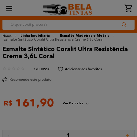
O que você procura?
Linha Imobiliaria
Esmalte Madeiras e Metais
Esmalte Sintético Coralit Ultra Resistência Creme 3,6L Coral
Esmalte Sintético Coralit Ultra Resistência
Creme 3,6L Coral
☆
☆
☆
☆
☆
:
19557
Recomende este produto
161
,
90
R$
Ver Parcelas
-
+
1