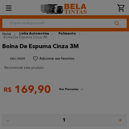
O que você procura?
Linha Automotiva
Polimento
Boina De Espuma Cinza 3M
Boina De Espuma Cinza 3M
:
19009
Recomende este produto
169
,
90
R$
Ver Parcelas
-
+
1