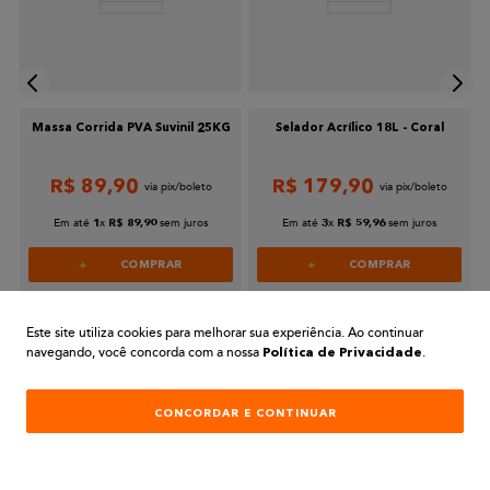
Escreva uma avaliação
Massa Corrida PVA Suvinil 25KG
Selador Acrílico 18L - Coral
R$
89
,
90
R$
179
,
90
Enviar avaliação
Em até
x
sem juros
Em até
x
sem juros
1
R$
89
,
90
3
R$
59
,
96
COMPRAR
COMPRAR
Este site utiliza cookies para melhorar sua experiência. Ao continuar
navegando, você concorda com a nossa
.
Política de Privacidade
CONCORDAR E CONTINUAR
PARA COMPRAS REALIZADAS NO SITE
PREÇOS EXCLUSIVOS