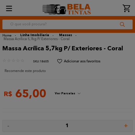
O que você procura?
Linha Imobiliaria
Massas
Massa Acrílica 5,7kg P/ Exteriores - Coral
Massa Acrílica 5,7kg P/ Exteriores - Coral
☆
☆
☆
☆
☆
:
18605
Recomende este produto
65
,
00
R$
Ver Parcelas
-
+
1