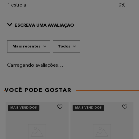
1 estrela
0%
ESCREVA UMA AVALIAÇÃO
Mais recentes
Todos
ADICIONAR AVALIAÇÃO
Título
Carregando avaliações…
AVALIE O PRODUTO DE 1 A 5 ESTRELAS
★
★
★
★
★
VOCÊ PODE GOSTAR
Seu nome
MAIS VENDIDOS
MAIS VENDIDOS
Endereço de email