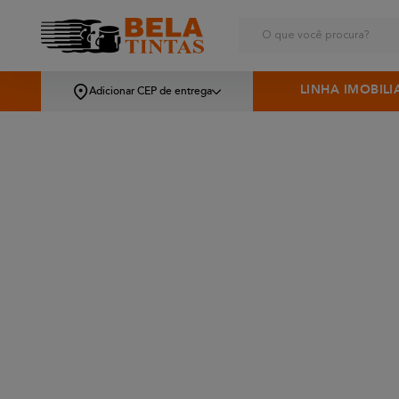
O que você procura?
LINHA IMOBILI
Adicionar CEP de entrega