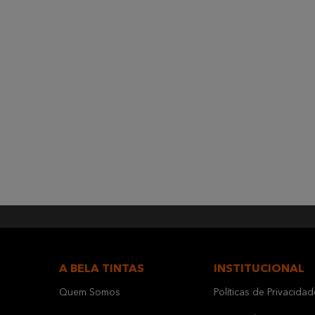
A BELA TINTAS
INSTITUCIONAL
Quem Somos
Políticas de Privacidad