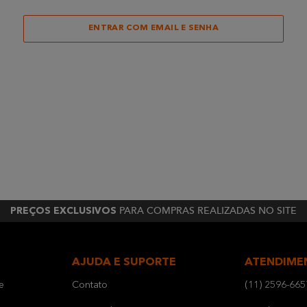
ENTRAR COM EMAIL E SENHA
PARA COMPRAS REALIZADAS NO SITE
PREÇOS EXCLUSIVOS
AJUDA E SUPORTE
ATENDIME
e
Contato
(11) 2596-665