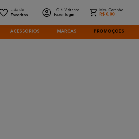
Olá, Visitante!
Meu Carrinho
Fazer login
R$
0
,
00
ACESSÓRIOS
MARCAS
PROMOÇÕES