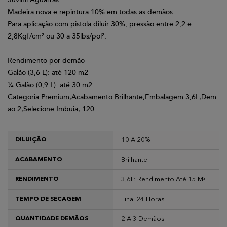
Madeira nova e repintura 10% em todas as demãos.
Para aplicação com pistola diluir 30%, pressão entre 2,2 e
2,8Kgf/cm² ou 30 a 35lbs/pol².
Rendimento por demão
Galão (3,6 L): até 120 m2
¼ Galão (0,9 L): até 30 m2
Categoria:Premium;Acabamento:Brilhante;Embalagem:3,6L;Dem
ao:2;Selecione:Imbuia; 120
10 A 20%
DILUIÇÃO
Brilhante
ACABAMENTO
3,6L: Rendimento Até 15 M²
RENDIMENTO
Final 24 Horas
TEMPO DE SECAGEM
2 A 3 Demãos
QUANTIDADE DEMÃOS