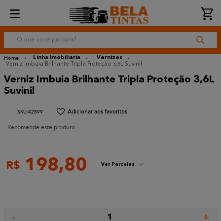
O que você procura?
Linha Imobiliaria
Vernizes
Verniz Imbuia Brilhante Tripla Proteção 3,6L Suvinil
Verniz Imbuia Brilhante Tripla Proteção 3,6L
Suvinil
:
42599
Recomende este produto
198
,
80
R$
Ver Parcelas
-
+
1