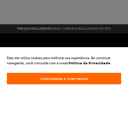
PARA COMPRAS REALIZADAS NO SITE
PREÇOS EXCLUSIVOS
A BELA TINTAS
Este site utiliza cookies para melhorar sua experiência. Ao continuar
navegando, você concorda com a nossa
.
Política de Privacidade
INSTITUCIONAL
CONCORDAR E CONTINUAR
AJUDA E SUPORTE
ATENDIMENTO
REDES SOCIAIS