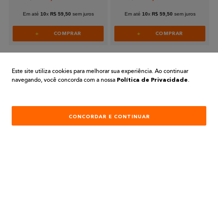
Em até
10
x
R$
59
,
50
sem juros
Em até
10
x
R$
59
,
50
sem juros
COMPRAR
COMPRAR
Este site utiliza cookies para melhorar sua experiência. Ao continuar
navegando, você concorda com a nossa
.
Política de Privacidade
PARA COMPRAS REALIZADAS NO SITE
PREÇOS EXCLUSIVOS
CONCORDAR E CONTINUAR
A BELA TINTAS
INSTITUCIONAL
AJUDA E SUPORTE