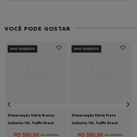
AVALIE O PRODUTO DE 1 A 5 ESTRELAS
★
★
★
★
★
Seu nome
VOCÊ PODE GOSTAR
MAIS VENDIDOS
MAIS VENDIDOS
Endereço de email
Escreva uma avaliação
Demarcação Viaria Branco
Demarcação Viaria Preto
Solvente 18L Traffic Btech
Solvente 18L Traffic Btech
Enviar avaliação
R$
595
,
00
R$
595
,
00