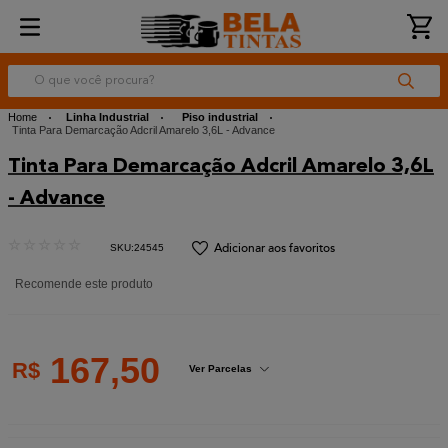
O que você procura?
Linha Industrial
Piso industrial
Tinta Para Demarcação Adcril Amarelo 3,6L - Advance
Tinta Para Demarcação Adcril Amarelo 3,6L
- Advance
☆
☆
☆
☆
☆
:
24545
Recomende este produto
167
,
50
R$
Ver Parcelas