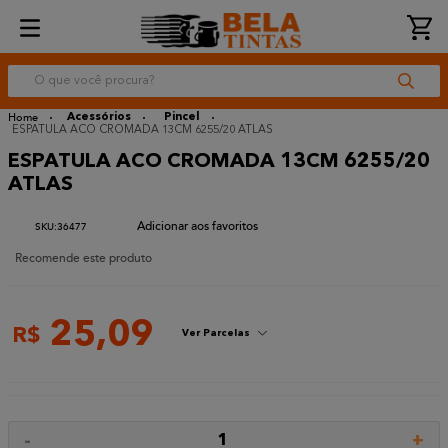
O que você procura?
Acessórios
Pincel
ESPATULA ACO CROMADA 13CM 6255/20 ATLAS
ESPATULA ACO CROMADA 13CM 6255/20
ATLAS
:
36477
Recomende este produto
25
,
09
R$
Ver Parcelas
-
+
1