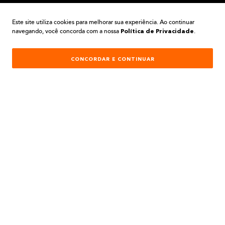
A BELA TINTAS
Este site utiliza cookies para melhorar sua experiência. Ao continuar
navegando, você concorda com a nossa
.
Política de Privacidade
INSTITUCIONAL
CONCORDAR E CONTINUAR
AJUDA E SUPORTE
ATENDIMENTO
REDES SOCIAIS
Formas de Pagamento: