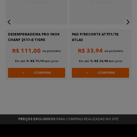
DESEMPENADEIRA PRO INOX
PAD P/RECORTE AT751/70
CHANF 2133-0 TIGRE
ATLAS
R$
111
,
00
R$
33
,
94
Em até
x
sem juros
Em até
x
sem juros
2
R$
55
,
50
1
R$
33
,
94
COMPRAR
COMPRAR
PARA COMPRAS REALIZADAS NO SITE
PREÇOS EXCLUSIVOS