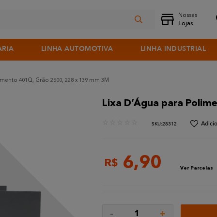
ARIA
LINHA AUTOMOTIVA
LINHA INDUSTRIAL
imento 401Q, Grão 2500, 228 x 139 mm 3M
Lixa D’Água para Poli
☆
☆
☆
☆
☆
:
28312
6
,
90
R$
Ver Parcelas
-
+
1