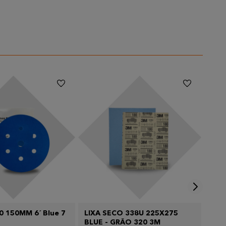
80 150MM 6´ Blue 7
LIXA SECO 338U 225X275
Li
BLUE - GRÃO 320 3M