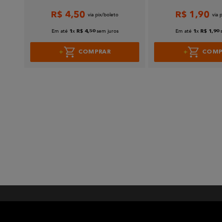
R$
4
,
50
R$
1
,
90
Em até
x
sem juros
Em até
x
1
R$
4
,
50
1
R$
1
,
90
COMPRAR
COMP