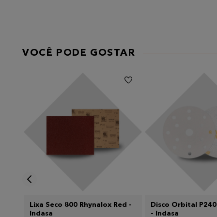
★
★
★
★
★
Seu nome
VOCÊ PODE GOSTAR
Endereço de email
Escreva uma avaliação
Enviar avaliação
-
Lixa Seco 800 Rhynalox Red -
Disco Orbital P240
Indasa
- Indasa