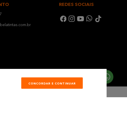
NTO
REDES SOCIAIS
7
elatintas.com.br
CONCORDAR E CONTINUAR
Desenvolvimento e Tecnologia
Mauá - SP