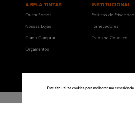
A BELA TINTAS
INSTITUCIONAL
Quem Somos
Políticas de Privacidad
Nossas Lojas
Fornecedores
Como Comprar
Trabalhe Conosco
Orçamentos
Este site utiliza cookies para melhorar sua experiênc
Formas de Pagamento:
2026© BE