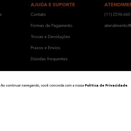
AJUDA E SUPORTE
ATENDIME
e
Contato
(11) 2596-665
Formas de Pagamento
atendimento@b
Trocas e Devoluções
Prazos e Envios
Dúvidas frequentes
ia. Ao continuar navegando, você concorda com a nossa
.
Política de Privacidade
LA TINTAS LTDA | CNPJ 01.154.956/0001-00 | Av. Barão de Mauá, 1738 - Vila América - 