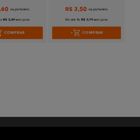
,
60
R$
3
,
50
x
sem juros
Em até
x
sem juros
1
R$
3
,
60
1
R$
3
,
50
COMPRAR
COMPRAR