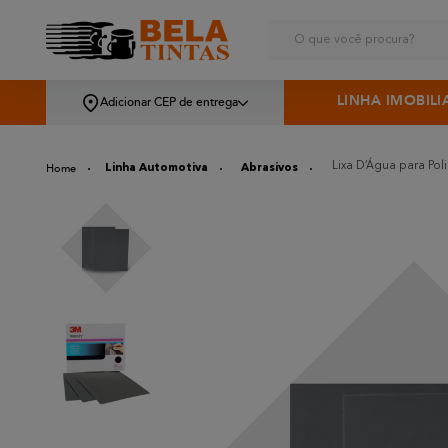
O que você procura?
LINHA IMOBILI
Adicionar CEP de entrega
Lixa D’Água para Pol
Linha Automotiva
Abrasivos