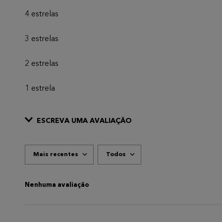
4 estrelas
3 estrelas
2 estrelas
1 estrela
ESCREVA UMA AVALIAÇÃO
Mais recentes
Todos
ADICIONAR AVALIAÇÃO
Título
Nenhuma avaliação
AVALIE O PRODUTO DE 1 A 5 ESTRELAS