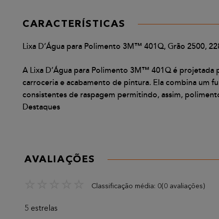
CARACTERÍSTICAS
Lixa D’Água para Polimento 3M™ 401Q, Grão 2500, 2
A Lixa D’Água para Polimento 3M™ 401Q é projetada p
carroceria e acabamento de pintura. Ela combina um fu
consistentes de raspagem permitindo, assim, polimento 
Destaques
AVALIAÇÕES
☆
☆
☆
☆
☆
Classificação média: 0
(0 avaliações)
5 estrelas