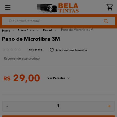
O que você procura?
Pano de Microfibra 3M
Acessórios
Pincel
Pano de Microfibra 3M
☆
☆
☆
☆
☆
:
53322
Recomende este produto
29
,
00
R$
Ver Parcelas
-
+
1