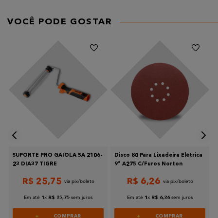
AVALIE O PRODUTO DE 1 A 5 ESTRELAS
★
★
★
★
★
VOCÊ PODE GOSTAR
Seu nome
Endereço de email
Escreva uma avaliação
SUPORTE PRO GAIOLA 5A 2106-
Disco 80 Para Lixadeira Elétrica
23 DIA37 TIGRE
9° A275 C/Furos Norton
R$
25
,
75
R$
6
,
26
Enviar avaliação
Em até
x
sem juros
Em até
x
sem juros
1
R$
25
,
75
1
R$
6
,
26
COMPRAR
COMPRAR