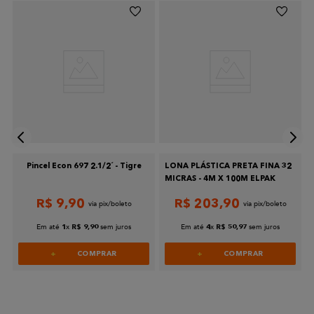
Pincel Econ 697 2.1/2´ - Tigre
LONA PLÁSTICA PRETA FINA 32
MICRAS - 4M X 100M ELPAK
R$
9
,
90
R$
203
,
90
Em até
x
sem juros
Em até
x
sem juros
1
R$
9
,
90
4
R$
50
,
97
COMPRAR
COMPRAR