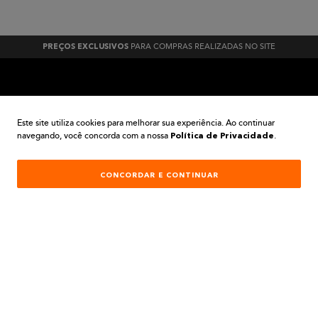
PARA COMPRAS REALIZADAS NO SITE
PREÇOS EXCLUSIVOS
A BELA TINTAS
Este site utiliza cookies para melhorar sua experiência. Ao continuar
navegando, você concorda com a nossa
.
Política de Privacidade
INSTITUCIONAL
AJUDA E SUPORTE
CONCORDAR E CONTINUAR
ATENDIMENTO
REDES SOCIAIS