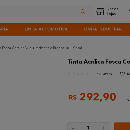
ARIA
LINHA AUTOMOTIVA
LINHA INDUSTRIAL
ca Fosca Coralar Duo + resistencia Branco 18 L. Coral
Tinta Acrílica Fosca C
☆
☆
☆
☆
☆
:
42435
292
,
90
R$
V
-
+
1