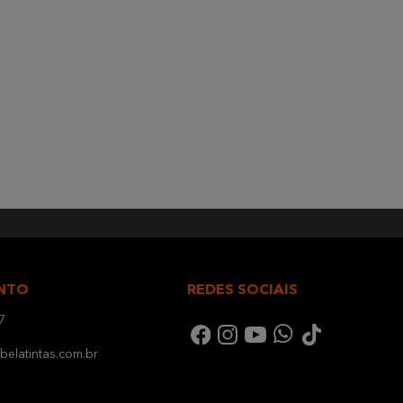
NTO
REDES SOCIAIS
7
elatintas.com.br