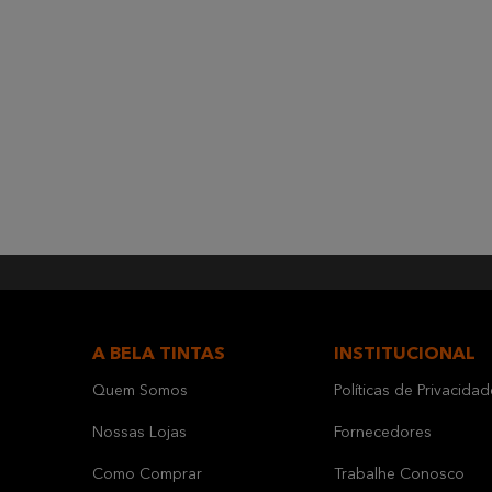
A BELA TINTAS
INSTITUCIONAL
Quem Somos
Políticas de Privacidad
Nossas Lojas
Fornecedores
Como Comprar
Trabalhe Conosco