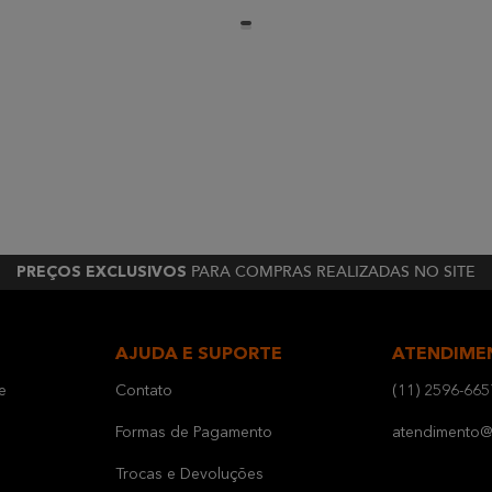
PARA COMPRAS REALIZADAS NO SITE
PREÇOS EXCLUSIVOS
AJUDA E SUPORTE
ATENDIME
e
Contato
(11) 2596-665
Formas de Pagamento
atendimento@b
Trocas e Devoluções