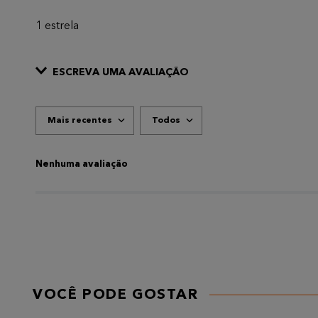
1 estrela
ESCREVA UMA AVALIAÇÃO
Mais recentes
Todos
ADICIONAR AVALIAÇÃO
Título
Nenhuma avaliação
AVALIE O PRODUTO DE 1 A 5 ESTRELAS
★
★
★
★
★
Seu nome
VOCÊ PODE GOSTAR
Endereço de email