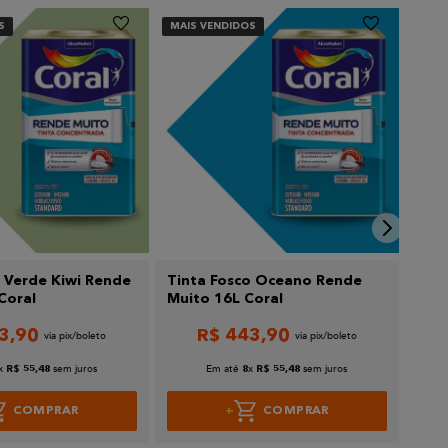
S
MAIS VENDIDOS
MAIS
o Verde Kiwi Rende
Tinta Fosco Oceano Rende
Tin
Coral
Muito 16L Coral
Rend
3
,
90
R$
443
,
90
x
sem juros
Em até
x
sem juros
R$
55
,
48
8
R$
55
,
48
COMPRAR
COMPRAR