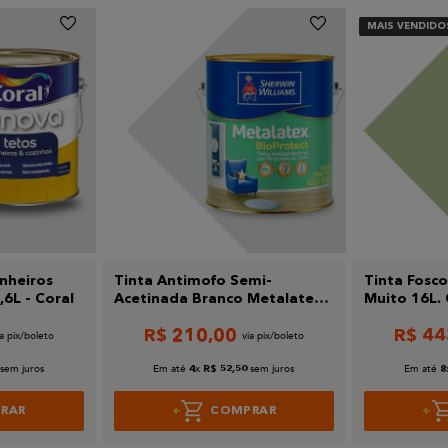
MAIS VENDIDO
nheiros
Tinta Antimofo Semi-
Tinta Fosc
6L - Coral
Acetinada Branco Metalatex
Muito 16L. 
Bioprotect 3,2L Sherwin
R$
210
,
00
R$
44
Williams
sem juros
Em até
x
sem juros
Em até
4
R$
52
,
50
8
RAR
COMPRAR