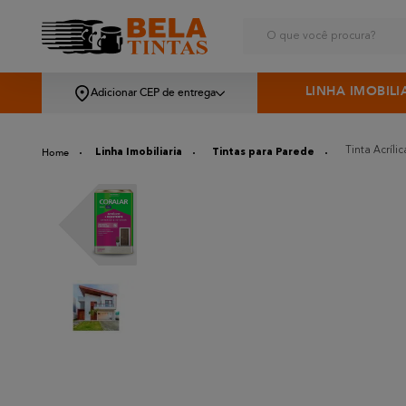
O que você procura?
LINHA IMOBILI
Adicionar CEP de entrega
Tinta Acríli
Linha Imobiliaria
Tintas para Parede