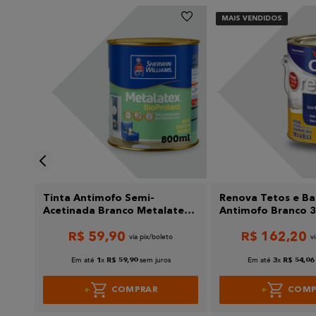
MAIS VENDIDOS
Escreva uma avaliação
Enviar avaliação
r
Tinta Antimofo Semi-
Renova Tetos e Ba
3,6L
Acetinada Branco Metalatex
Antimofo Branco 3,
Bioprotect 800Ml
R$
59
,
90
R$
162
,
20
Sherwin Williams
Em até
x
sem juros
Em até
x
1
R$
59
,
90
3
R$
54
,
06
COMPRAR
COMP