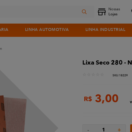
ARIA
LINHA AUTOMOTIVA
LINHA INDUSTRIAL
on
Lixa Seco 280 - 
☆
☆
☆
☆
☆
:
18229
3
,
00
R$
V
-
+
1