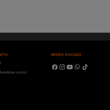
NTO
REDES SOCIAIS
7
elatintas.com.br