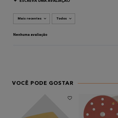
ESCREVA UMA AVALIAÇÃO
Mais recentes
Todos
ADICIONAR AVALIAÇÃO
Título
Nenhuma avaliação
AVALIE O PRODUTO DE 1 A 5 ESTRELAS
★
★
★
★
★
Seu nome
VOCÊ PODE GOSTAR
Endereço de email
Escreva uma avaliação