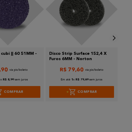
 cubi || 60 51MM -
Disco Strip Surface 152,4 X
Lixa
Furos 6MM - Norton
Nor
,
90
R$
79
,
60
x
sem juros
Em até
x
sem juros
1
R$
8
,
90
1
R$
79
,
60
COMPRAR
COMPRAR