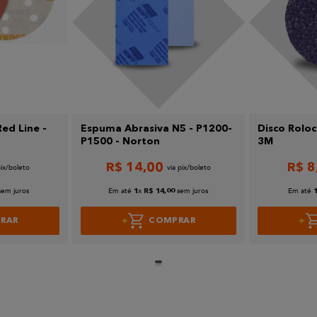
Red Line -
Espuma Abrasiva N5 - P1200-
Disco Roloc
P1500 - Norton
3M
R$
14
,
00
R$
8
sem juros
Em até
x
sem juros
Em até
1
R$
14
,
00
RAR
COMPRAR