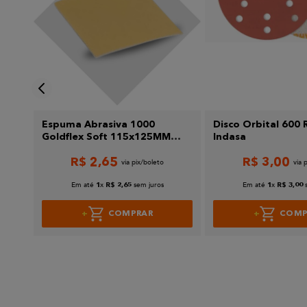
Enviar avaliação
rton
Espuma Abrasiva 1000
Disco Orbital 600 
Goldflex Soft 115x125MM
Indasa
Mirka
R$
2
,
65
R$
3
,
00
Em até
x
sem juros
Em até
x
1
R$
2
,
65
1
R$
3
,
00
COMPRAR
COMP