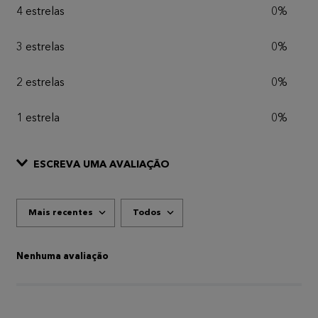
4 estrelas
0%
3 estrelas
0%
2 estrelas
0%
1 estrela
0%
ESCREVA UMA AVALIAÇÃO
Mais recentes
Todos
ADICIONAR AVALIAÇÃO
Título
Nenhuma avaliação
AVALIE O PRODUTO DE 1 A 5 ESTRELAS
★
★
★
★
★