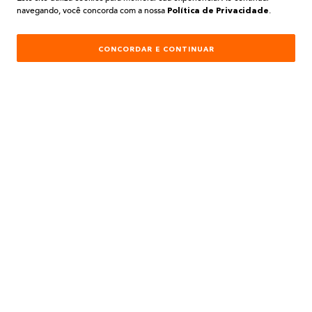
navegando, você concorda com a nossa
.
Política de Privacidade
CONCORDAR E CONTINUAR
PARA COMPRAS REALIZADAS NO SITE
PREÇOS EXCLUSIVOS
A BELA TINTAS
INSTITUCIONAL
AJUDA E SUPORTE
ATENDIMENTO
REDES SOCIAIS