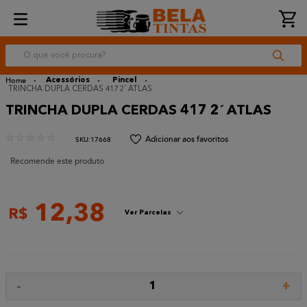
O que você procura?
Acessórios
Pincel
TRINCHA DUPLA CERDAS 417 2´ ATLAS
TRINCHA DUPLA CERDAS 417 2´ ATLAS
☆
☆
☆
☆
☆
:
17668
Recomende este produto
12
,
38
R$
Ver Parcelas
-
+
1