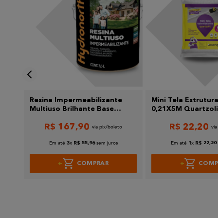
Enviar avaliação
0cm X
Resina Impermeabilizante
Mini Tela Estrutur
Multiuso Brilhante Base
0,21X5M Quartzoli
Solvente Incolor 3,6L
R$
167
,
90
R$
22
,
20
Hydronorth
Em até
x
sem juros
Em até
x
3
R$
55
,
96
1
R$
22
,
20
COMPRAR
COMP