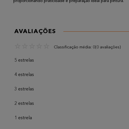
proporcionando praticidade e preparação ideal para pintura.
AVALIAÇÕES
☆
☆
☆
☆
☆
Classificação média: 0
(0 avaliações)
5 estrelas
4 estrelas
3 estrelas
2 estrelas
1 estrela