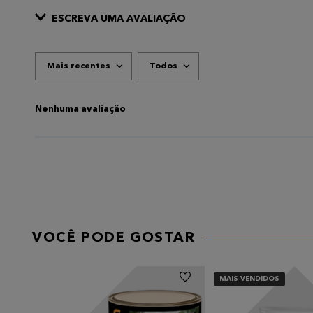
ESCREVA UMA AVALIAÇÃO
Mais recentes
Todos
ADICIONAR AVALIAÇÃO
Título
Nenhuma avaliação
AVALIE O PRODUTO DE 1 A 5 ESTRELAS
★
★
★
★
★
Seu nome
VOCÊ PODE GOSTAR
Endereço de email
MAIS VENDIDOS
Escreva uma avaliação