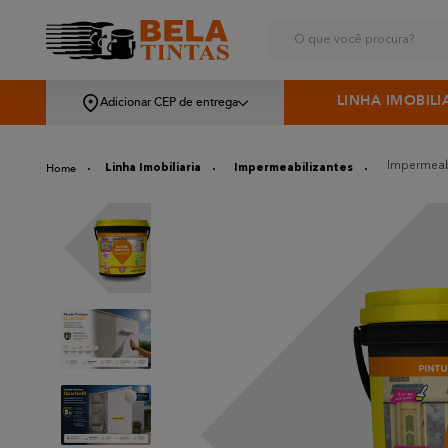
O que você procura?
LINHA IMOBILI
Adicionar CEP de entrega
Impermeabi
Linha Imobiliaria
Impermeabilizantes