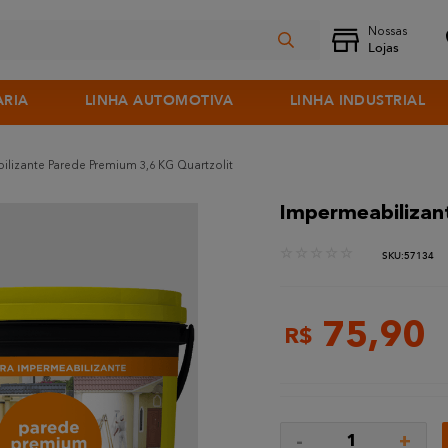
ARIA
LINHA AUTOMOTIVA
LINHA INDUSTRIAL
lizante Parede Premium 3,6 KG Quartzolit
Impermeabilizan
☆
☆
☆
☆
☆
:
57134
75
,
90
R$
-
+
1