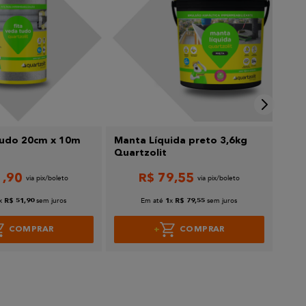
Tudo 20cm x 10m
Manta Líquida preto 3,6kg
Imp
Quartzolit
Ecol
1
,
90
R$
79
,
55
x
sem juros
Em até
x
sem juros
R$
51
,
90
1
R$
79
,
55
COMPRAR
COMPRAR