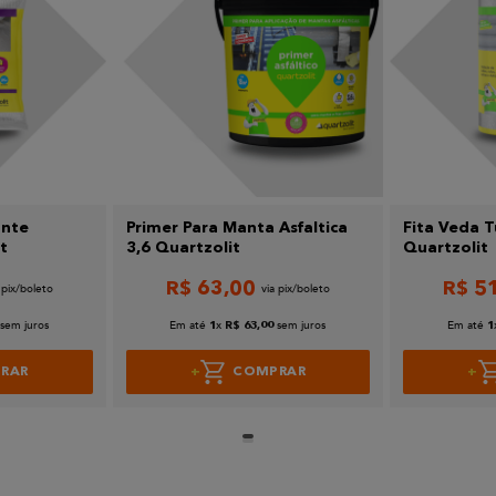
ante
Primer Para Manta Asfaltica
Fita Veda 
t
3,6 Quartzolit
Quartzolit
R$
63
,
00
R$
5
sem juros
Em até
x
sem juros
Em até
1
R$
63
,
00
1
RAR
COMPRAR