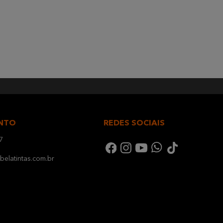
NTO
REDES SOCIAIS
7
elatintas.com.br