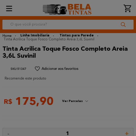
O que você procura?
Linha Imobiliaria
Tintas para Parede
Tinta Acrilica Toque Fosco Completo Areia 3,6L Suvinil
Tinta Acrilica Toque Fosco Completo Areia
3,6L Suvinil
:
51347
Recomende este produto
175
,
90
R$
Ver Parcelas
-
+
1