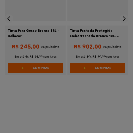
Tinta Para Gesso Branca 18L -
Tinta Fachada Protegida
Bellacor
Emborrachada Branco 18L
Suvinil
R$
245
,
00
R$
902
,
00
Em até
x
sem juros
Em até
x
sem juros
4
R$
61
,
25
10
R$
90
,
20
COMPRAR
COMPRAR