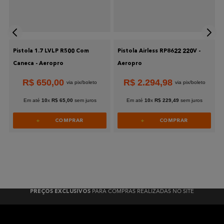
Pistola 1.7 LVLP R500 Com
Pistola Airless RP8622 220V -
Caneca - Aeropro
Aeropro
R$
650
,
00
R$
2
.
294
,
98
Em até
10
x
R$
65
,
00
sem juros
Em até
10
x
R$
229
,
49
sem juros
COMPRAR
COMPRAR
PARA COMPRAS REALIZADAS NO SITE
PREÇOS EXCLUSIVOS