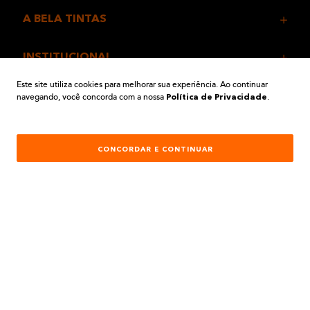
A BELA TINTAS
INSTITUCIONAL
Este site utiliza cookies para melhorar sua experiência. Ao continuar
AJUDA E SUPORTE
navegando, você concorda com a nossa
.
Política de Privacidade
ATENDIMENTO
CONCORDAR E CONTINUAR
REDES SOCIAIS