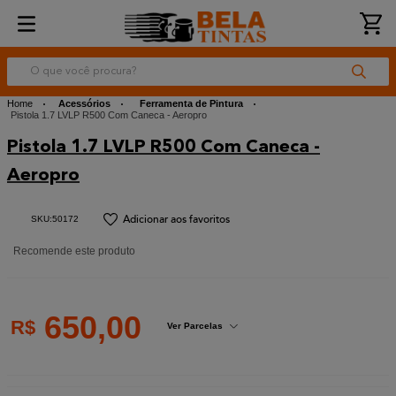
O que você procura?
Acessórios
Ferramenta de Pintura
Pistola 1.7 LVLP R500 Com Caneca - Aeropro
Pistola 1.7 LVLP R500 Com Caneca -
Aeropro
:
50172
Recomende este produto
650
,
00
R$
Ver Parcelas