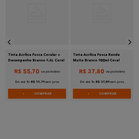
Tinta Acrílica Fosca Coralar +
Tinta Acrílica Fosca Rende
Desempenho Branco 3,6L Coral
Muito Branco 900ml Coral
R$
55
,
70
R$
37
,
80
Em até
x
sem juros
Em até
x
sem juros
1
R$
55
,
70
1
R$
37
,
80
COMPRAR
COMPRAR