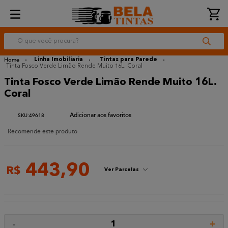
O que você procura?
Linha Imobiliaria
Tintas para Parede
Tinta Fosco Verde Limão Rende Muito 16L. Coral
Tinta Fosco Verde Limão Rende Muito 16L.
Coral
:
49618
Recomende este produto
443
,
90
R$
Ver Parcelas
-
+
1